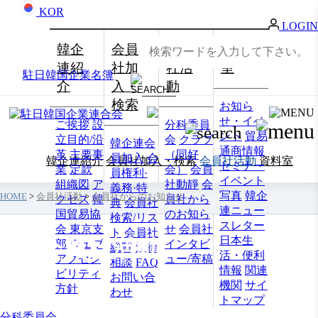
KOR
LOGIN
韓企
会員
会員
資料
連紹
社加
社活
室
駐日韓国企業名簿
介
入・
動
検索
お知ら
せ・イベ
ご挨拶
設
分科委員
ント
貿易
立目的/沿
会
クラブ
韓企連会
通商情報
革
主要事
（同好
員加入
会
韓企連紹介
会員社加入・検索
会員社活動
資料室
セミナー
業
定款
会）
会員
員権利·
イベント
組織図
ア
社動靜
会
義務·特
写真
韓企
HOME
>
会員社活動
>
会員社からのお知らせ
クセス
韓
員社から
典
会員社
連ニュー
国貿易協
のお知ら
検索/リス
スレター
会 東京支
せ
会員社
ト
会員社
日本生
会員社活動
部
ウェブ
インタビ
総覧
法律
活・便利
アクセシ
ュー/寄稿
相談
FAQ
情報
関連
ビリティ
お問い合
機関
サイ
方針
わせ
トマップ
分科委員会