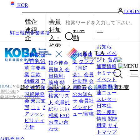
KOR
LOGIN
韓企
会員
会員
資料
連紹
社加
社活
室
駐日韓国企業名簿
介
入・
動
検索
お知ら
せ・イベ
ご挨拶
設
分科委員
ント
貿易
立目的/沿
会
クラブ
韓企連会
通商情報
革
主要事
（同好
員加入
会
セミナー
業
定款
会）
会員
員権利·
イベント
組織図
ア
社動靜
会
義務·特
写真
韓企
HOME
>
会
韓企連紹介
会員社加入・検索
会員社活動
資料室
クセス
韓
員社から
典
会員社
員社活動
>
連ニュー
国貿易協
のお知ら
検索/リス
会員社からのお知らせ
スレター
会 東京支
せ
会員社
ト
会員社
日本生
会員社活動
部
ウェブ
インタビ
総覧
法律
活・便利
アクセシ
ュー/寄稿
相談
FAQ
情報
関連
ビリティ
お問い合
機関
サイ
方針
わせ
トマップ
分科委員会