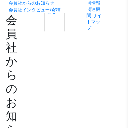
会員社からのお知らせ
利情報
ビリテ
稿
問い合
関連機
会員社インタビュー/寄稿
ィ方針
わせ
関
サイ
会
トマッ
プ
員
社
か
ら
の
お
知