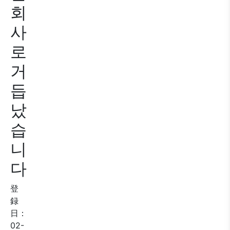
회
사
로
거
듭
났
습
니
다
登
録
日：
02-