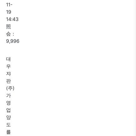
11-
19
14:43
照
会：
9,996
대
우
쟈
판
(주)
가
영
업
양
도
를