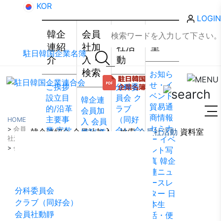
KOR
LOGIN
韓企
会員
会員
資料
連紹
社加
社活
室
駐日韓国企業名簿
介
入・
動
検索
お知ら
せ・イ
ご挨拶
分科委
ベント
設立目
員会
ク
韓企連
貿易通
的/沿革
ラブ
会員加
商情報
主要事
（同好
HOME
入
会員
セミナ
>
会員
業
定款
会）
会
韓企連紹介
会員社加入・検索
会員社活動
資料室
権利·義
ー
イベ
社活動
組織図
員社動
務·特典
>
会員社からのお知らせ
ント写
会員社活動
アクセ
靜
会員
会員社
真
韓企
ス
韓国
社から
検索/リ
連ニュ
貿易協
のお知
スト
会
ースレ
会 東京
らせ
会
員社総
分科委員会
ター
日
支部
ウ
員社イ
覧
法律
クラブ（同好会）
本生
ェブア
ンタビ
相談
会員社動靜
活・便
クセシ
ュー/寄
FAQ
お