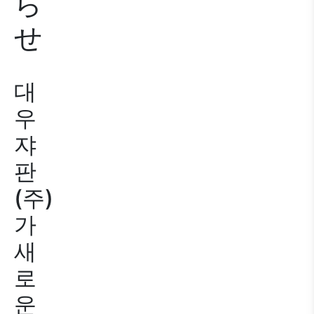
ら
せ
대
우
쟈
판
(주)
가
새
로
운