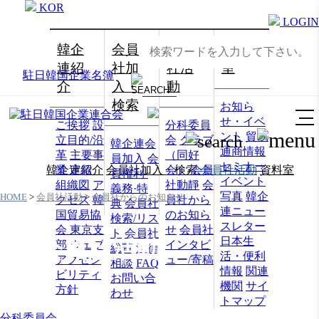
KOR
LOGIN
韓企
会員
会員
資料
連紹
社加
社活
室
駐日韓国企業名簿
介
入・
動
検索
お知ら
せ・イベ
ご挨拶
設
分科委員
ント
貿易
立目的/沿
会
クラブ
韓企連会
通商情報
革
主要事
（同好
員加入
会
セミナー
韓企連紹介
業
定款
会員社加入・検索
会）
会員
会員社活動
資料室
員権利·
イベント
組織図
ア
社動靜
会
義務·特
写真
韓企
HOME
>
会員社活動
>
会員社からのお知らせ
クセス
韓
員社から
典
会員社
連ニュー
国貿易協
のお知ら
検索/リス
スレター
会 東京支
せ
会員社
ト
会員社
日本生
会員社活動
部
ウェブ
インタビ
総覧
法律
活・便利
アクセシ
ュー/寄稿
相談
FAQ
情報
関連
ビリティ
お問い合
機関
サイ
方針
わせ
トマップ
分科委員会