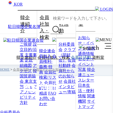
KOR
LOGIN
韓企
会員
会員
資料
連紹
社加
社活
室
駐日韓国企業名簿
介
入・
動
検索
お知ら
せ・イベ
ご挨拶
設
分科委員
ント
貿易
立目的/沿
会
クラブ
韓企連会
通商情報
革
主要事
（同好
員加入
会
韓企連紹介
会員社加入・検索
会員社活動
資料室
セミナー
業
定款
会）
会員
員権利·
イベント
組織図
ア
社動靜
会
義務·特
写真
韓企
HOME
>
会員社活動
>
会員社からのお知らせ
クセス
韓
員社から
典
会員社
連ニュー
国貿易協
のお知ら
検索/リス
スレター
会 東京支
せ
会員社
ト
会員社
日本生
会員社活動
部
ウェブ
インタビ
総覧
法律
活・便利
アクセシ
ュー/寄稿
相談
FAQ
情報
関連
ビリティ
お問い合
機関
サイ
方針
わせ
トマップ
分科委員会