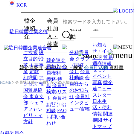
KOR
LOGIN
韓企
会員
会員
資料
連紹
社加
社活
室
駐日韓国企業名簿
介
入・
動
検索
お知ら
せ・イベ
ご挨拶
設
分科委員
ント
貿易
立目的/沿
会
クラブ
韓企連会
通商情報
革
主要事
（同好
員加入
会
韓企連紹介
会員社加入・検索
会員社活動
資料室
セミナー
業
定款
会）
会員
員権利·
イベント
組織図
ア
社動靜
会
義務·特
写真
韓企
HOME
>
会員社活動
>
会員社からのお知らせ
クセス
韓
員社から
典
会員社
連ニュー
国貿易協
のお知ら
検索/リス
スレター
会 東京支
せ
会員社
ト
会員社
日本生
会員社活動
部
ウェブ
インタビ
総覧
法律
活・便利
アクセシ
ュー/寄稿
相談
FAQ
情報
関連
ビリティ
お問い合
機関
サイ
方針
わせ
トマップ
分科委員会