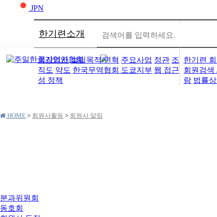
JPN
한기련소개
회원사
회장인사
설립목적/연혁
주요사업
정관
조
한기련 회
직도
약도
한국무역협회 도쿄지부
웹 접근
회원검색 
성 정책
람
법률상
HOME
>
회원사활동
>
회원사 알림
회원사활동
분과위원회
동호회