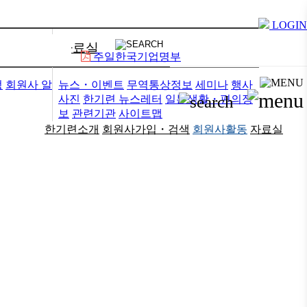
LOGIN
자료실
주일한국기업명부
정
회원사 알
뉴스・이벤트
무역통상정보
세미나
행사
사진
한기련 뉴스레터
일본생활・편의정
보
관련기관
사이트맵
한기련소개
회원사가입・검색
회원사활동
자료실