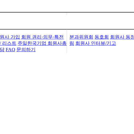
가입・검색
회원사활동
원사 가입
회원 권리·의무·특전
분과위원회
동호회
회원사 동
/ 리스트
주일한국기업 회원사총
림
회원사 인터뷰/기고
담
FAQ
문의하기