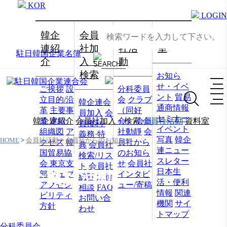
KOR
LOGIN
韓企
会員
会員
資料
連紹
社加
社活
室
駐日韓国企業名簿
介
入・
動
検索
お知ら
せ・イベ
ご挨拶
設
分科委員
ント
貿易
立目的/沿
会
クラブ
韓企連会
通商情報
革
主要事
（同好
員加入
会
セミナー
韓企連紹介
業
定款
会員社加入・検索
会）
会員
会員社活動
資料室
員権利·
イベント
組織図
ア
社動靜
会
義務·特
写真
韓企
HOME
>
会員社活動
>
会員社からのお知らせ
クセス
韓
員社から
典
会員社
連ニュー
国貿易協
のお知ら
検索/リス
スレター
会 東京支
せ
会員社
ト
会員社
日本生
会員社活動
部
ウェブ
インタビ
総覧
法律
活・便利
アクセシ
ュー/寄稿
相談
FAQ
情報
関連
ビリティ
お問い合
機関
サイ
方針
わせ
トマップ
分科委員会