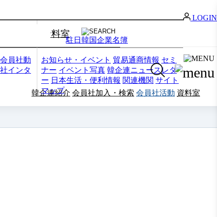
LOGIN
資料室
駐日韓国企業名簿
会員社動
お知らせ・イベント
貿易通商情報
セミ
社インタ
ナー
イベント写真
韓企連ニュースレタ
ー
日本生活・便利情報
関連機関
サイト
マップ
韓企連紹介
会員社加入・検索
会員社活動
資料室