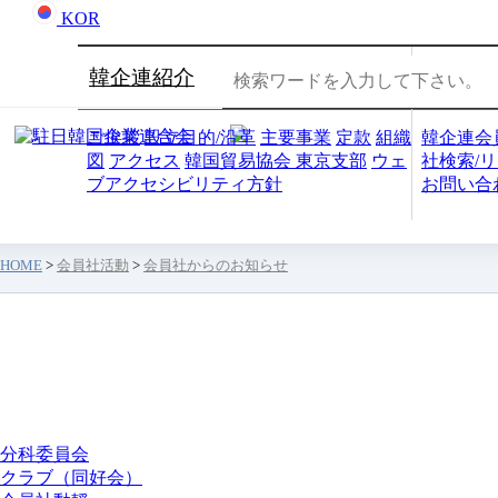
KOR
韓企連紹介
会員社
ご挨拶
設立目的/沿革
主要事業
定款
組織
韓企連会
図
アクセス
韓国貿易協会 東京支部
ウェ
社検索/
ブアクセシビリティ方針
お問い合
HOME
>
会員社活動
>
会員社からのお知らせ
会員社活動
分科委員会
クラブ（同好会）