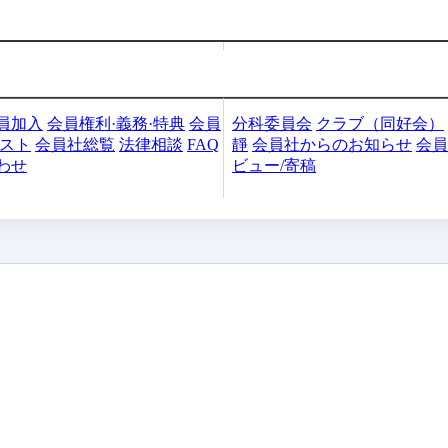
加入・検索
会員社活動
員加入
会員権利·義務·特典
会員
分科委員会
クラブ（同好会）
リスト
会員社総覧
法律相談
FAQ
靜
会員社からのお知らせ
会員
わせ
ビュー/寄稿