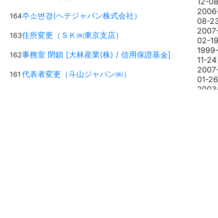
12-0
2006
주소변경(ヘテジャパン株式会社）
164
08-2
2007
住所変更（ＳＫ㈱東京支店）
163
02-1
1999
事務室 閉鎖 [大林産業(株) / 信用保證基金]
162
11-24
2007
代表者変更（斗山ジャパン㈱）
161
01-26
2003
주소변경(現代建設(株))
160
11-05
2007
代表者変更（韓国電力公社東京支社）
159
08-2
2006
대표자 변경(國民銀行東京支店)
158
01-0
2005
대표자 변경(두산자팬주식회사)
157
09-1
2006
대표자 변경(ＳＫテレコム)
156
04-0
1
2