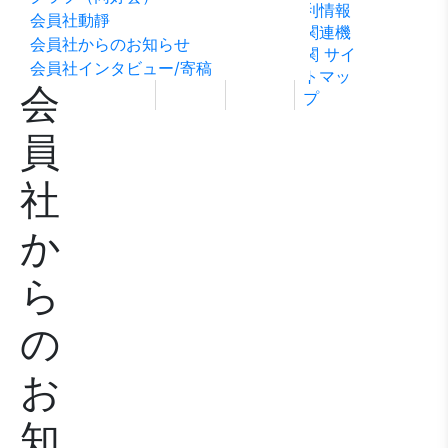
利情報
ビリテ
稿
問い合
会員社動靜
関連機
ィ方針
わせ
会員社からのお知らせ
関
サイ
会員社インタビュー/寄稿
トマッ
会
プ
員
社
か
ら
の
お
知