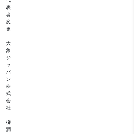
代
表
者
変
更
大
象
ジ
ャ
パ
ン
株
式
会
社
柳
潤