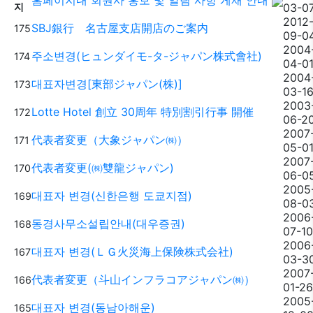
홈페이지내 회원사 홍보 및 알림 사항 게재 안내
지
03-0
2012
SBJ銀行 名古屋支店開店のご案内
175
09-0
2004
주소변경(ヒュンダイモ-タ-ジャパン株式會社)
174
04-0
2004
대표자변경[東部ジャパン(株)]
173
03-1
2003
Lotte Hotel 創立 30周年 特別割引行事 開催
172
06-2
2007
代表者変更（大象ジャパン㈱）
171
05-0
2007
代表者変更(㈱雙龍ジャパン)
170
06-0
2005
대표자 변경(신한은행 도쿄지점)
169
08-0
2006
동경사무소설립안내(대우증권)
168
07-10
2006
대표자 변경(ＬＧ火災海上保険株式会社)
167
03-3
2007
代表者変更（斗山インフラコアジャパン㈱）
166
01-26
2005
대표자 변경(동남아해운)
165