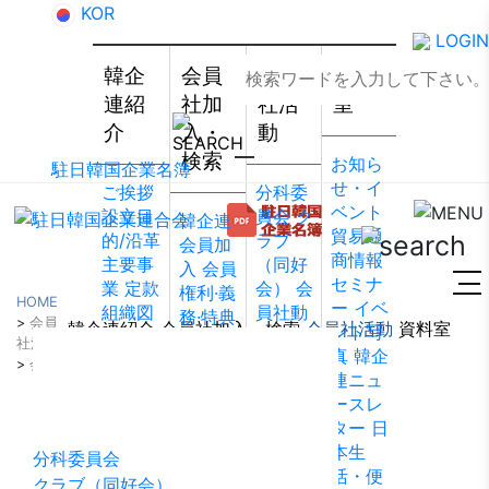
KOR
LOGIN
韓企
会員
会員
資料
連紹
社加
社活
室
介
入・
動
検索
お知ら
駐日韓国企業名簿
せ・イ
ご挨拶
分科委
ベント
設立目
員会
ク
韓企連
貿易通
的/沿革
ラブ
会員加
商情報
主要事
（同好
入
会員
セミナ
業
定款
会）
会
権利·義
HOME
ー
イベ
組織図
員社動
務·特典
>
会員
韓企連紹介
会員社加入・検索
会員社活動
資料室
ント写
アクセ
靜
会員
会員社
社活動
真
韓企
ス
韓国
社から
検索/リ
>
会員社からのお知らせ
会員社活動
連ニュ
貿易協
のお知
スト
会
ースレ
会 東京
らせ
会
員社総
ター
日
支部
ウ
員社イ
覧
法律
本生
ェブア
ンタビ
分科委員会
相談
活・便
クセシ
ュー/寄
クラブ（同好会）
FAQ
お