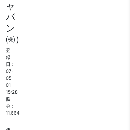
ャ
パ
ン
㈱）
登
録
日：
07-
05-
01
15:28
照
会：
11,664