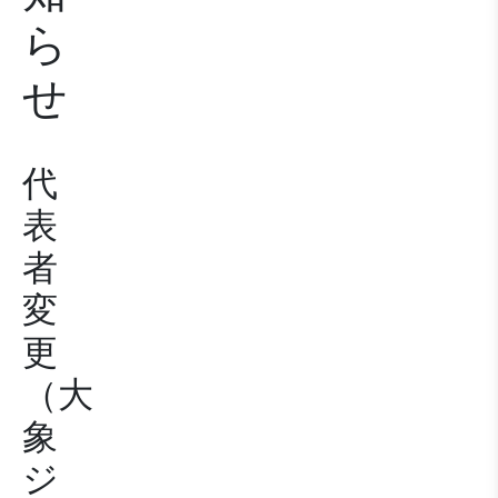
ら
せ
代
表
者
変
更
（大
象
ジ