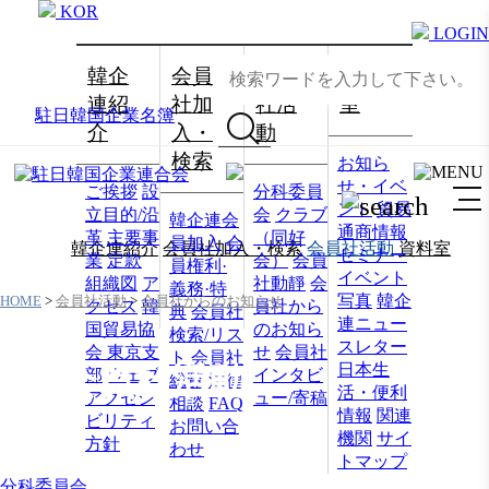
KOR
LOGIN
韓企
会員
会員
資料
連紹
社加
社活
室
駐日韓国企業名簿
介
入・
動
検索
お知ら
せ・イベ
ご挨拶
設
分科委員
ント
貿易
立目的/沿
会
クラブ
韓企連会
通商情報
革
主要事
（同好
員加入
会
韓企連紹介
会員社加入・検索
会員社活動
資料室
セミナー
業
定款
会）
会員
員権利·
イベント
組織図
ア
社動靜
会
義務·特
写真
韓企
HOME
>
会員社活動
>
会員社からのお知らせ
クセス
韓
員社から
典
会員社
連ニュー
国貿易協
のお知ら
検索/リス
スレター
会 東京支
せ
会員社
ト
会員社
日本生
会員社活動
部
ウェブ
インタビ
総覧
法律
活・便利
アクセシ
ュー/寄稿
相談
FAQ
情報
関連
ビリティ
お問い合
機関
サイ
方針
わせ
トマップ
分科委員会