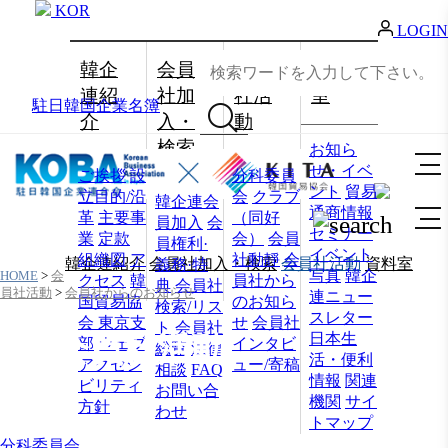
KOR
LOGIN
韓企
会員
会員
資料
連紹
社加
社活
室
駐日韓国企業名簿
介
入・
動
検索
お知ら
せ・イベ
ご挨拶
設
分科委員
ント
貿易
立目的/沿
会
クラブ
韓企連会
通商情報
革
主要事
（同好
員加入
会
セミナー
業
定款
会）
会員
員権利·
イベント
組織図
ア
社動靜
会
韓企連紹介
会員社加入・検索
会員社活動
資料室
義務·特
写真
韓企
HOME
>
会
クセス
韓
員社から
典
会員社
員社活動
>
会員社からのお知らせ
連ニュー
国貿易協
のお知ら
検索/リス
スレター
会 東京支
せ
会員社
ト
会員社
日本生
会員社活動
部
ウェブ
インタビ
総覧
法律
活・便利
アクセシ
ュー/寄稿
相談
FAQ
情報
関連
ビリティ
お問い合
機関
サイ
方針
わせ
トマップ
分科委員会