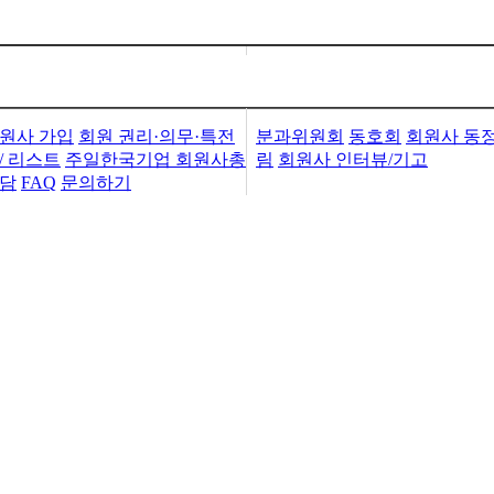
가입・검색
회원사활동
원사 가입
회원 권리·의무·특전
분과위원회
동호회
회원사 동
/ 리스트
주일한국기업 회원사총
림
회원사 인터뷰/기고
담
FAQ
문의하기