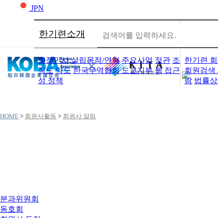
JPN
한기련소개
회원사
회장인사
설립목적/연혁
주요사업
정관
조
한기련 회
직도
약도
한국무역협회 도쿄지부
웹 접근
회원검색 
성 정책
람
법률상
HOME
>
회원사활동
>
회원사 알림
회원사활동
분과위원회
동호회