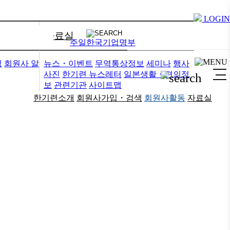
LOGIN
자료실
주일한국기업명부
정
회원사 알
뉴스・이벤트
무역통상정보
세미나
행사
사진
한기련 뉴스레터
일본생활・편의정
보
관련기관
사이트맵
한기련소개
회원사가입・검색
회원사활동
자료실