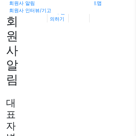
회원사 알림
트맵
률상담
회원사 인터뷰/기고
FAQ
문
회
의하기
원
사
알
림
대
표
자