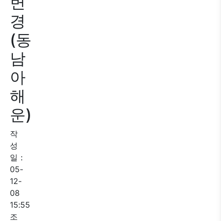
변
경
(동
남
아
해
운)
작
성
일：
05-
12-
08
15:55
조