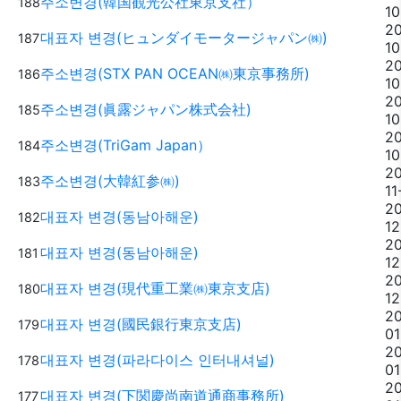
주소변경(韓国観光公社東京支社）
188
10
2
대표자 변경(ヒュンダイモータージャパン㈱)
187
10
2
주소변경(STX PAN OCEAN㈱東京事務所)
186
10
2
주소변경(眞露ジャパン株式会社)
185
10
2
주소변경(TriGam Japan）
184
10
2
주소변경(大韓紅参㈱)
183
11
2
대표자 변경(동남아해운)
182
12
2
대표자 변경(동남아해운)
181
12
2
대표자 변경(現代重工業㈱東京支店)
180
12
2
대표자 변경(國民銀行東京支店)
179
01
2
대표자 변경(파라다이스 인터내셔널)
178
01
2
대표자 변경(下関慶尚南道通商事務所)
177