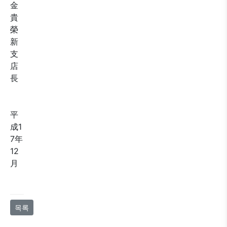
金
貴
榮
新
支
店
長
平
成1
7年
12
月
목록