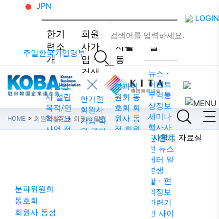
JPN
LOGIN
한기
회원
회원
자료
련소
사가
사활
실
주일한국기업명부
개
입・
동
검색
뉴스・
이벤트
회장인
분과위
무역통
사
설립
원회
동
한기련
상정보
목적/연
호회
회
회원사
세미나
혁
주요
원사 동
HOME
>
회원사활동
>
회원사 알림
가입
회
행사사
사업
정
정
회원
원 권리·
한기련소개
회원사가입・검색
회원사활동
자료실
진
한기
관
조직
사 알림
의무·특
련 뉴스
회원사활동
도
약도
회원사
전
회원
레터
일
한국무
인터뷰/
검색 /
본생
역협회
기고
리스트
활・편
도쿄지
주일한
분과위원회
의정보
부
웹 접
국기업
동호회
관련기
근성 정
회원사
회원사 동정
관
사이
책
총람
법