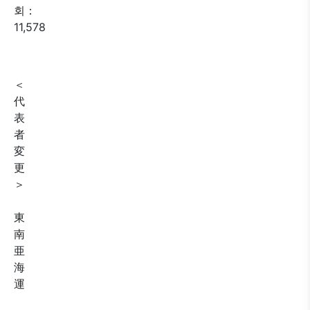
회：
11,578
＜
代
表
者
変
更
＞
東
南
亜
海
運