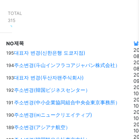
TOTAL
315
제목
날
NO
2
대표자 변경(신한은행 도쿄지점)
195
0
2
주소변경(斗山インフラコアジャパン株式会社）
194
08
2
대표자 변경(두산자팬주식회사)
193
09
2
주소변경(韓国ビジネスセンター）
192
10
2
주소변경(中小企業協同組合中央会東京事務所）
191
10
2
주소변경(㈱ニュークリエイティブ)
190
10
2
주소변경(アシアナ航空）
189
10
2