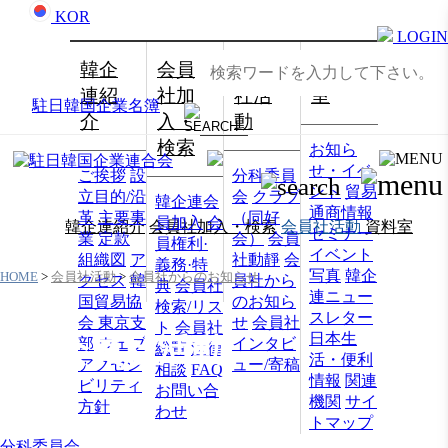
KOR
LOGIN
韓企
会員
会員
資料
連紹
社加
社活
室
駐日韓国企業名簿
介
入・
動
検索
お知ら
せ・イベ
ご挨拶
設
分科委員
ント
貿易
立目的/沿
会
クラブ
韓企連会
通商情報
革
主要事
（同好
員加入
会
韓企連紹介
会員社加入・検索
会員社活動
資料室
セミナー
業
定款
会）
会員
員権利·
イベント
組織図
ア
社動靜
会
義務·特
写真
韓企
HOME
>
会員社活動
>
会員社からのお知らせ
クセス
韓
員社から
典
会員社
連ニュー
国貿易協
のお知ら
検索/リス
スレター
会 東京支
せ
会員社
ト
会員社
日本生
会員社活動
部
ウェブ
インタビ
総覧
法律
活・便利
アクセシ
ュー/寄稿
相談
FAQ
情報
関連
ビリティ
お問い合
機関
サイ
方針
わせ
トマップ
分科委員会