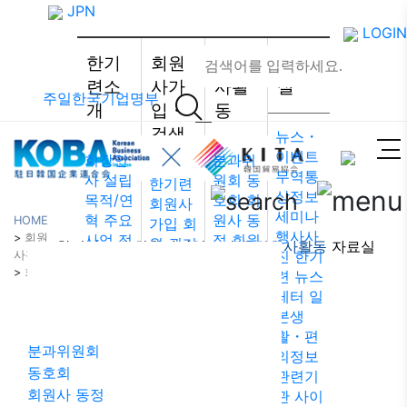
JPN
LOGIN
한기
회원
회원
자료
련소
사가
사활
실
주일한국기업명부
개
입・
동
검색
뉴스・
이벤트
회장인
분과위
무역통
사
설립
원회
동
한기련
상정보
목적/연
호회
회
회원사
세미나
혁
주요
원사 동
HOME
가입
회
행사사
>
회원
사업
정
정
회원
원 권리·
한기련소개
회원사가입・검색
회원사활동
자료실
진
한기
사활동
관
조직
사 알림
의무·특
>
회원사 알림
련 뉴스
회원사활동
도
약도
회원사
전
회원
레터
일
한국무
인터뷰/
검색 /
본생
역협회
기고
리스트
활・편
도쿄지
주일한
분과위원회
의정보
부
웹 접
국기업
동호회
관련기
근성 정
회원사
회원사 동정
관
사이
책
총람
법