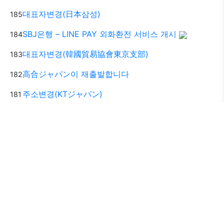
대표자변경(日本삼성)
185
SBJ은행 – LINE PAY 외화환전 서비스 개시
184
대표자변경(韓國貿易協會東京支部)
183
高合ジャパン이 재출발합니다
182
주소변경(KTジャパン)
181
주소변경(한아유통)
180
대표자 변경(제일은행 동경지점)
179
社名・住所変更（百歳酒JAPAN）
178
주소변경(サムスン証券)
177
대표자 변경(동남아해운)
176
1