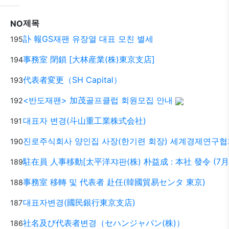
제목
NO
訃 報GS재팬 유장열 대표 모친 별세
195
事務室 閉鎖 [大林産業(株)東京支店]
194
代表者変更（SH Capital）
193
<반도재팬> 加茂골프클럽 회원모집 안내
192
대표자 변경(斗山重工業株式会社)
191
진로주식회사 양인집 사장(한기련 회장) 세계경제연구협
190
駐在員 人事移動[太平洋쟈판(株) 朴益成 : 本社 發令 (7月
189
事務室 移轉 및 代表者 赴任(韓國貿易センタ 東京)
188
대표자변경(國民銀行東京支店)
187
社名及び代表者변경（セハンジャパン(株)）
186