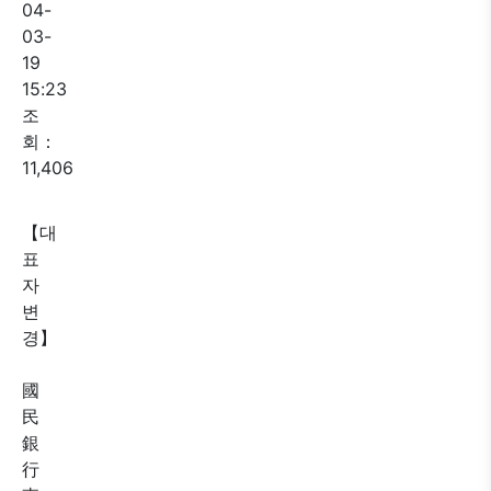
04-
03-
19
15:23
조
회：
11,406
【대
표
자
변
경】
國
民
銀
行