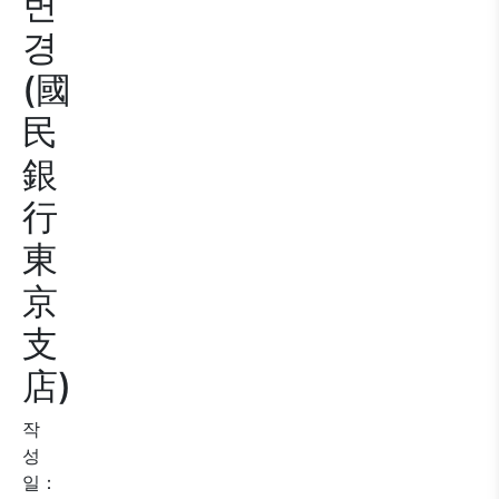
변
경
(國
民
銀
行
東
京
支
店)
작
성
일：