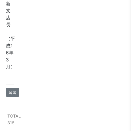
新
支
店
長
（平
成1
6年
3
月）
목록
TOTAL
315