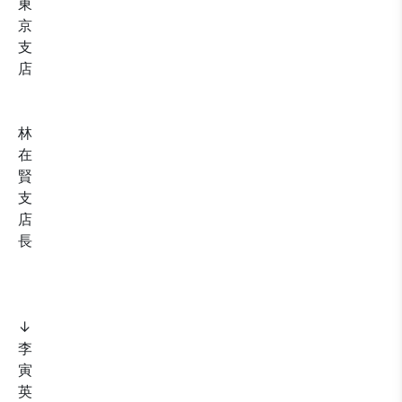
東
京
支
店
林
在
賢
支
店
長
↓
李
寅
英