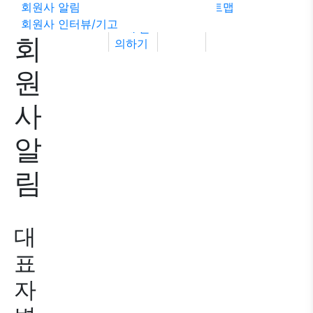
회원사 알림
트맵
률상담
회원사 인터뷰/기고
FAQ
문
회
의하기
원
사
알
림
대
표
자