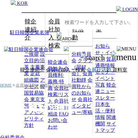
KOR
LOGIN
韓企
会員
会員
資料
連紹
社加
社活
室
駐日韓国企業名簿
介
入・
動
検索
お知ら
せ・イベ
ご挨拶
設
分科委員
ント
貿易
立目的/沿
会
クラブ
韓企連会
通商情報
革
主要事
（同好
員加入
会
韓企連紹介
会員社加入・検索
会員社活動
資料室
セミナー
業
定款
会）
会員
員権利·
イベント
組織図
ア
社動靜
会
義務·特
写真
韓企
HOME
>
会員社活動
>
会員社からのお知らせ
クセス
韓
員社から
典
会員社
連ニュー
国貿易協
のお知ら
検索/リス
スレター
会 東京支
せ
会員社
ト
会員社
日本生
会員社活動
部
ウェブ
インタビ
総覧
法律
活・便利
アクセシ
ュー/寄稿
相談
FAQ
情報
関連
ビリティ
お問い合
機関
サイ
方針
わせ
トマップ
分科委員会