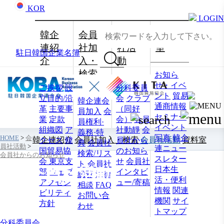
KOR
LOGIN
韓企
会員
会員
資料
連紹
社加
社活
室
駐日韓国企業名簿
介
入・
動
検索
お知ら
せ・イベ
ご挨拶
設
分科委員
ント
貿易
立目的/沿
会
クラブ
韓企連会
通商情報
革
主要事
（同好
員加入
会
セミナー
業
定款
会）
会員
員権利·
イベント
組織図
ア
社動靜
会
義務·特
写真
韓企
HOME
>
会
韓企連紹介
会員社加入・検索
会員社活動
資料室
クセス
韓
員社から
典
会員社
員社活動
>
連ニュー
国貿易協
のお知ら
検索/リス
会員社からのお知らせ
スレター
会 東京支
せ
会員社
ト
会員社
日本生
会員社活動
部
ウェブ
インタビ
総覧
法律
活・便利
アクセシ
ュー/寄稿
相談
FAQ
情報
関連
ビリティ
お問い合
機関
サイ
方針
わせ
トマップ
分科委員会