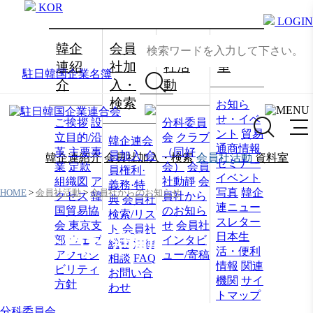
KOR
LOGIN
韓企
会員
会員
資料
連紹
社加
社活
室
駐日韓国企業名簿
介
入・
動
検索
お知ら
せ・イベ
ご挨拶
設
分科委員
ント
貿易
立目的/沿
会
クラブ
韓企連会
通商情報
革
主要事
（同好
員加入
会
韓企連紹介
会員社加入・検索
会員社活動
資料室
セミナー
業
定款
会）
会員
員権利·
イベント
組織図
ア
社動靜
会
義務·特
写真
韓企
HOME
>
会員社活動
>
会員社からのお知らせ
クセス
韓
員社から
典
会員社
連ニュー
国貿易協
のお知ら
検索/リス
スレター
会 東京支
せ
会員社
ト
会員社
日本生
会員社活動
部
ウェブ
インタビ
総覧
法律
活・便利
アクセシ
ュー/寄稿
相談
FAQ
情報
関連
ビリティ
お問い合
機関
サイ
方針
わせ
トマップ
分科委員会