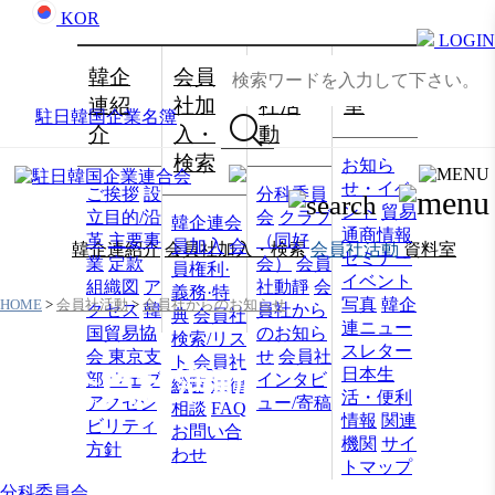
KOR
LOGIN
韓企
会員
会員
資料
連紹
社加
社活
室
駐日韓国企業名簿
介
入・
動
検索
お知ら
せ・イベ
ご挨拶
設
分科委員
ント
貿易
立目的/沿
会
クラブ
韓企連会
通商情報
革
主要事
（同好
員加入
会
韓企連紹介
会員社加入・検索
会員社活動
資料室
セミナー
業
定款
会）
会員
員権利·
イベント
組織図
ア
社動靜
会
義務·特
写真
韓企
HOME
>
会員社活動
>
会員社からのお知らせ
クセス
韓
員社から
典
会員社
連ニュー
国貿易協
のお知ら
検索/リス
スレター
会 東京支
せ
会員社
ト
会員社
日本生
会員社活動
部
ウェブ
インタビ
総覧
法律
活・便利
アクセシ
ュー/寄稿
相談
FAQ
情報
関連
ビリティ
お問い合
機関
サイ
方針
わせ
トマップ
分科委員会