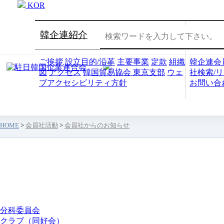
KOR
韓企連紹介
会員社
ご挨拶
設立目的/沿革
主要事業
定款
組織
韓企連会
図
アクセス
韓国貿易協会 東京支部
ウェ
社検索/
ブアクセシビリティ方針
お問い合
HOME
>
会員社活動
>
会員社からのお知らせ
会員社活動
分科委員会
クラブ（同好会）