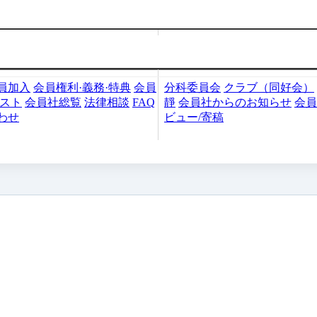
加入・検索
会員社活動
員加入
会員権利·義務·特典
会員
分科委員会
クラブ（同好会）
リスト
会員社総覧
法律相談
FAQ
靜
会員社からのお知らせ
会員
わせ
ビュー/寄稿