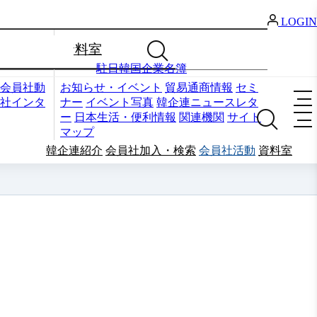
LOGIN
資料室
駐日韓国企業名簿
会員社動
お知らせ・イベント
貿易通商情報
セミ
社インタ
ナー
イベント写真
韓企連ニュースレタ
ー
日本生活・便利情報
関連機関
サイト
マップ
韓企連紹介
会員社加入・検索
会員社活動
資料室