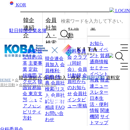
KOR
LOGIN
韓企
会員
会員
資料
連紹
社加
社活
室
駐日韓国企業名簿
介
入・
動
検索
お知ら
せ・イベ
ご挨拶
設
分科委員
ント
貿易
立目的/沿
会
クラブ
韓企連会
通商情報
革
主要事
（同好
員加入
会
セミナー
業
定款
会）
会員
員権利·
イベント
組織図
ア
社動靜
会
義務·特
韓企連紹介
会員社加入・検索
会員社活動
資料室
写真
韓企
HOME
>
会
クセス
韓
員社から
典
会員社
員社活動
>
会員社からのお知らせ
連ニュー
国貿易協
のお知ら
検索/リス
スレター
会 東京支
せ
会員社
ト
会員社
日本生
会員社活動
部
ウェブ
インタビ
総覧
法律
活・便利
アクセシ
ュー/寄稿
相談
FAQ
情報
関連
ビリティ
お問い合
機関
サイ
方針
わせ
トマップ
分科委員会