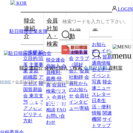
KOR
LOGIN
韓企
会員
会員
資料
連紹
社加
社活
室
駐日韓国企業名簿
介
入・
動
検索
お知ら
せ・イベ
ご挨拶
設
分科委員
ント
貿易
立目的/沿
会
クラブ
韓企連会
通商情報
革
主要事
（同好
員加入
会
韓企連紹介
会員社加入・検索
会員社活動
資料室
セミナー
業
定款
会）
会員
員権利·
イベント
組織図
ア
社動靜
会
義務·特
写真
韓企
HOME
>
会員社活動
>
会員社からのお知らせ
クセス
韓
員社から
典
会員社
連ニュー
国貿易協
のお知ら
検索/リス
スレター
会 東京支
せ
会員社
ト
会員社
日本生
会員社活動
部
ウェブ
インタビ
総覧
法律
活・便利
アクセシ
ュー/寄稿
相談
FAQ
情報
関連
ビリティ
お問い合
機関
サイ
方針
わせ
トマップ
分科委員会