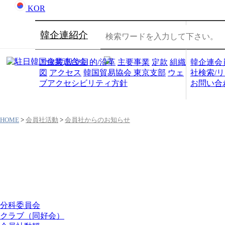
KOR
韓企連紹介
会員社
ご挨拶
設立目的/沿革
主要事業
定款
組織
韓企連会
図
アクセス
韓国貿易協会 東京支部
ウェ
社検索/
ブアクセシビリティ方針
お問い合
HOME
>
会員社活動
>
会員社からのお知らせ
会員社活動
分科委員会
クラブ（同好会）