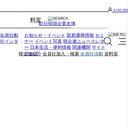
LOGIN
資料室
駐日韓国企業名簿
会員社動
お知らせ・イベント
貿易通商情報
セミ
社インタ
ナー
イベント写真
韓企連ニュースレタ
ー
日本生活・便利情報
関連機関
サイト
マップ
韓企連紹介
会員社加入・検索
会員社活動
資料室