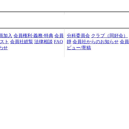
加入・検索
会員社活動
員加入
会員権利·義務·特典
会員
分科委員会
クラブ（同好会）
リスト
会員社総覧
法律相談
FAQ
靜
会員社からのお知らせ
会員
わせ
ビュー/寄稿