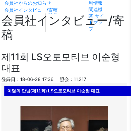
会員社からのお知らせ
利情報
ビリテ
稿
問い合
関連機
会員社インタビュー/寄稿
ィ方針
わせ
関
サイ
会員社インタビュー/寄
トマッ
プ
稿
제11회 LS오토모티브 이순형
대표
登録日：18-06-28 17:36
照会：11,217
이달의 만남(제11회) LS오토모티브 이순형 대표