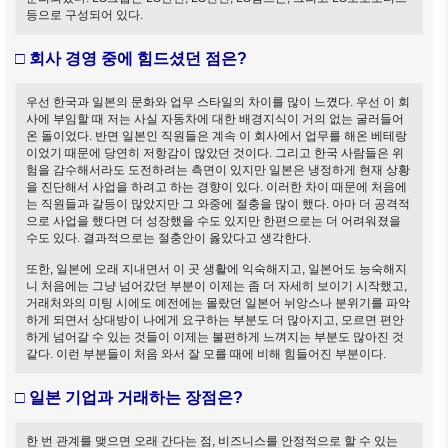
등으로 구성되어 있다.
□ 회사 경영 중에 힘드셨던 점은?
우선 한국과 일본의 문화와 업무 스타일의 차이를 많이 느꼈다. 우선 이 회
사에 부임할 때 저는 사실 자동차에 대한 배경지식이 거의 없는 굴러들어
온 돌이었다. 반면 일본인 직원들은 계속 이 회사에서 업무를 해온 베테랑
이었기 때문에 당연히 저항감이 많았던 것이다. 그리고 한국 사람들은 위
험을 감수해서라도 도전하려는 측면이 있지만 일본은 냉정하게 현재 상황
을 진단해서 사업을 하려고 하는 경향이 있다. 이러한 차이 때문에 처음에
는 직원들과 갈등이 많았지만 그 와중에 절충을 많이 했다. 아마 더 공격적
으로 사업을 했다면 더 성장했을 수도 있지만 한편으로는 더 어려워졌을
수도 있다. 결과적으로는 절충안이 옳았다고 생각한다.
또한, 일본에 오래 지내면서 이 곳 생활에 익숙해지고, 일본어도 능숙해지
니 처음에는 그냥 넘어갔던 부분이 이제는 좀 더 자세히 보이기 시작했고,
거래처와의 미팅 시에도 예전에는 몰랐던 일본어 뉘앙스나 분위기를 파악
하게 되면서 상대방이 나에게 요구하는 부분도 더 많아지고, 모르면 편안
하게 넘어갈 수 있는 것들이 이제는 불편하게 느껴지는 부분도 많아진 것
같다. 이런 부분들이 처음 와서 잘 모를 때에 비해 힘들어진 부분이다.
□ 일본 기업과 거래하는 장점은?
한 번 관계를 맺으면 오래 간다는 점, 비즈니스를 안정적으로 할 수 있는