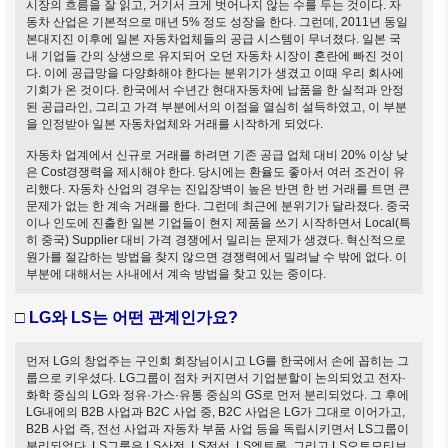
시장의 흐름을 잘 읽고, 거기서 크게 벗어나지 않는 수를 두는 것이다. 자
동차 산업은 기본적으로 매년 5% 정도 성장을 한다. 그런데, 2011년 동일
본대지진 이후에 일본 자동차업체들의 공급 시스템이 무너졌다. 일본 국
내 기업들 간의 상생으로 유지되어 오던 자동차 시장이 혼란에 빠진 것이
다. 이에 공급망을 다양화해야 한다는 분위기가 생겼고 이때 우리 회사에
기회가 온 것이다. 한국에서 수년간 현대자동차에 납품을 한 실적과 안정
된 공급라인, 그리고 가격 부분에서의 이점을 열심히 설득하였고, 이 부분
을 인정받아 일본 자동차업체와 거래를 시작하게 되었다.
자동차 업계에서 신규로 거래를 하려면 기존 공급 업체 대비 20% 이상 낮
은 Cost경쟁력을 제시해야 한다. 당시에는 환율도 좋아서 여러 조건이 유
리했다. 자동차 산업의 경우는 진입장벽이 높은 반면 한 번 거래를 트면 큰
문제가 없는 한 계속 거래를 한다. 그런데 최근에 분위기가 달라졌다. 중국
이나 인도에 진출한 일본 기업들이 현지 제품을 쓰기 시작하면서 Local(특
히 중국) Supplier 대비 가격 경쟁에서 밀리는 문제가 생겼다. 혁신적으로
원가를 절감하는 방법을 찾지 않으면 경쟁력에서 밀려날 수 밖에 없다. 이
부분에 대해서는 사내에서 계속 방법을 찾고 있는 중이다.
□ LG와 LS는 어떤 관계인가요?
먼저 LG의 창업주는 구인회 회장님이시고 LG를 한국에서 손에 꼽히는 그
룹으로 키우셨다. LG그룹이 점차 커지면서 기업분할이 논의되었고 전자·
화학 중심의 LG와 정유·가스·유통 중심의 GS로 먼저 분리되었다. 그 후에
LG내에의 B2B 사업과 B2C 사업 중, B2C 사업은 LG가 그대로 이어가고,
B2B 사업 즉, 전선 사업과 자동차 부품 사업 등을 독립시키면서 LS그룹이
분리되었다. LS그룹은 LS산전, LS전선, LS엠트론, 그리고 LS오토모티브