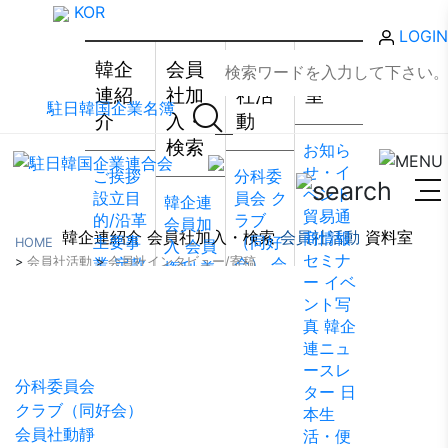
KOR
LOGIN
韓企
会員
会員
資料
連紹
社加
社活
室
駐日韓国企業名簿
介
入・
動
検索
お知ら
せ・イ
ご挨拶
分科委
ベント
設立目
員会
ク
韓企連
貿易通
的/沿革
ラブ
会員加
韓企連紹介
会員社加入・検索
会員社活動
資料室
商情報
主要事
（同好
HOME
入
会員
セミナ
>
会員社活動
>
業
会員社インタビュー/寄稿
定款
会）
会
権利·義
ー
イベ
組織図
員社動
務·特典
ント写
会員社活動
アクセ
靜
会員
会員社
真
韓企
ス
韓国
社から
検索/リ
連ニュ
貿易協
のお知
スト
会
ースレ
会 東京
らせ
会
員社総
分科委員会
ター
日
支部
ウ
員社イ
覧
法律
クラブ（同好会）
本生
ェブア
ンタビ
相談
会員社動靜
活・便
クセシ
ュー/寄
FAQ
お