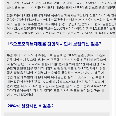
두 그만두고 지금은 100% 자동차 부품만 취급하고 있다. 그 중에서도 스위치가 
센서, 램프 등이 나머지를 차지한다. 매출은 현재 9,000억 원 정도인 중견기업이다
일본 자동차 제조사 전체가 매년 생산하는 자동차는 3천만대 정도이다. 이 중 일
동차는 천만대 정도이고, 나머지는 2천만대는 해외에서 생산한다. 저희는 일본 
니라, 일본에서 수주를 받아 미국이나 중국의 공장에 납품하기도 한다. 일본법인 
이나 Global 일본고객 매출 전체는 1,000억원이다. 이것이 지금 LS오토모티
이다. 주요 납품처는 닛산, 미쓰비시, 스바루, 마츠다로, 이 중 닛산에 60% 이상
□ LS오토모티브재팬을 경영하시면서 보람되신 일은?
부임 후에 LS오토모티브재팬의 매출을 매년 20%씩 늘린 것이다. LG전자
근무시에는 계속 스탭 부서에서 근무했다. 전기전자를 전공해서 연구소에
서 잠시 일했고, 미국이나 유럽에 제품 판매를 위해 필요한 해외 안전규격
승인과 관련된 업무 및 해외사업지원 관련 업무도 했다. LG전자에서 많은
좋은 경험을 했지만, 스텝부서는 수익을 창출하는 부서가 아니기 때문에
영업과 달리 특별히 매출에 대해 내세울만한 실적이 없었다. 이런 부분에
대한 갈증이 있었던 것 같다. 그래서 LS오토모티브재팬의 법인장으로 제
안이 왔을 때, 내가 회사를 이끌어서 실적을 낼 수 있는 부분이 매력적으로
다가와 받아들이게 되었다. 결과적으로 회사의 매출을 올리는 성과를 내
어 기쁘게 생각한다.
□ 20%씩 성장시킨 비결은?