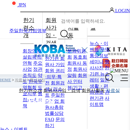
JPN
LOGIN
한기
회원
회원
자료
련소
사가
사활
실
주일한국기업명부
개
입・
동
검색
뉴스・이
벤트
무역
회장인사
분과위원
통상정보
설립목적/
회
동호회
한기련 회
세미나
행
연혁
주요
회원사 동
원사 가입
사사진
한
사업
정관
정
회원사
회원 권리
기련 뉴스
조직도
약
알림
회원
·의무·특
레터
일본
HOME
>
자료실
>
행사사진
도
한국무
사 인터
전
회원검
생활・편
역협회 도
뷰/기고
색 / 리스
한기련소개
회원사가입・검색
회원사활동
자료실
의정보
관
쿄지부
웹
트
주일한
련기관
사
자료실
접근성 정
국기업 회
이트맵
책
원사총람
법률상담
FAQ
문의
하기
뉴스・이벤트