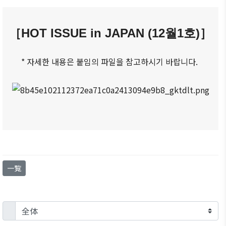
商情報
会員権
設立
クラブ
利·義務
目的/
（同好
セミナ
［
HOT ISSUE in JAPAN (12
월1호)］
·特典
沿革
会）
ー
会員社
主要
会員社
イベン
* 자세한 내용은 붙임의 파일을 참고하시기 바랍니다.
検索/リ
事業
動靜
ト写真
スト
定款
会員社
韓企連
会員社
からの
ニュー
組織
総覧
お知ら
スレタ
図
せ
ー
法律相
アクセ
談
会員社
日本生
ス
インタ
活・便
FAQ
韓国
ビュ
利情報
お問い
一覧
貿易
ー/寄
関連機
合わせ
協会
稿
関
東京
支部
サイト
マップ
ウェ