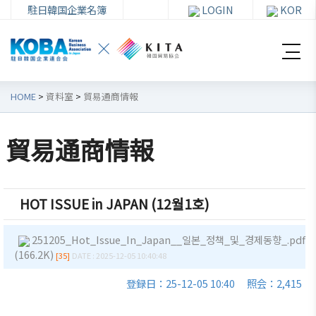
駐日韓国企業名簿
LOGIN
KOR
HOME
>
資料室
>
貿易通商情報
貿易通商情報
韓
会員
会
資
企
社加
員
料
HOT ISSUE in JAPAN (12월1호)
連
入・
社
室
紹
検索
活
251205_Hot_Issue_In_Japan__일본_정책_및_경제동향_.pdf
介
動
お知ら
(166.2K)
[35]
DATE : 2025-12-05 10:40:48
せ・イ
韓企連
登録日：25-12-05 10:40
照会：2,415
ベント
会員加
ご挨
分科委
入
拶
員会
貿易通