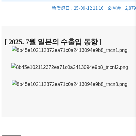
商情報
会員権
的/沿革
クラブ
登録日：25-09-12 11:16
照会：2,879
利·義務
（同好
セミナ
主要事
·特典
会）
ー
業
会員社
会員社
イベン
定款
検索/リ
動靜
ト写真
[ 2025. 7월 일본의 수출입 동향 ]
組織図
スト
会員社
韓企連
アクセ
会員社
からの
ニュー
ス
総覧
お知ら
スレタ
せ
ー
韓国貿
法律相
易協会
談
会員社
日本生
東京支
インタ
活・便
FAQ
部
ビュー/
利情報
お問い
寄稿
ウェブ
関連機
合わせ
アクセ
関
シビリ
サイト
ティ方
マップ
針