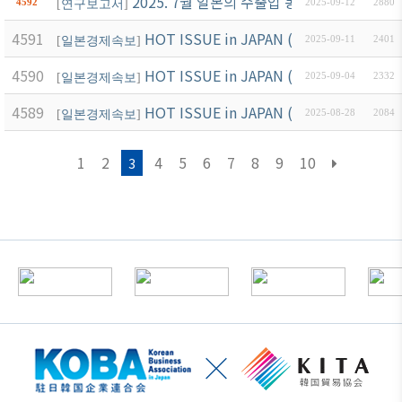
2025. 7월 일본의 수출입 동향
4592
[
연구보고서
]
2025-09-12
2880
4591
HOT ISSUE in JAPAN (9월2호)
[
일본경제속보
]
2025-09-11
2401
4590
HOT ISSUE in JAPAN (9월1호)
[
일본경제속보
]
2025-09-04
2332
4589
HOT ISSUE in JAPAN (8월3호)
[
일본경제속보
]
2025-08-28
2084
1
2
4
5
6
7
8
9
10
3