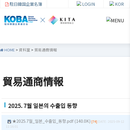
駐日韓国企業名簿
LOGIN
KOR
HOME
>
資料室
>
貿易通商情報
韓
会員
会
資
企
社加
員
料
貿易通商情報
連
入・
社
室
紹
検索
活
介
動
お知ら
2025. 7월 일본의 수출입 동향
せ・イ
韓企連
ベント
会員加
ご挨拶
分科委
★2025.7월_일본_수출입_동향.pdf (140.0K)
[74]
DATE : 2025-09-12
入
員会
貿易通
11:16:01
設立目