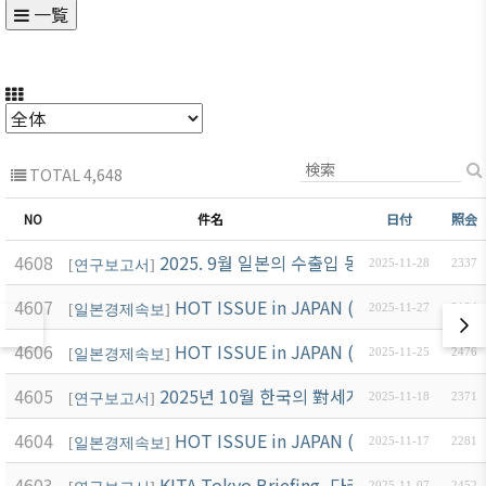
一覧
TOTAL 4,648
NO
件名
日付
照会
4608
2025. 9월 일본의 수출입 동향
[
연구보고서
]
2025-11-28
2337
4607
HOT ISSUE in JAPAN (11월4호)
[
일본경제속보
]
2025-11-27
2184
4606
HOT ISSUE in JAPAN (11월3호)
[
일본경제속보
]
2025-11-25
2476
4605
2025년 10월 한국의 對세계 및 對일본 수출
[
연구보고서
]
2025-11-18
2371
4604
HOT ISSUE in JAPAN (11월2호)
[
일본경제속보
]
2025-11-17
2281
4603
KITA Tokyo Briefing_다카이치 사나에 
2025-11-07
2452