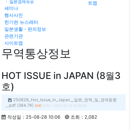
・ 일본경제속보
트맵
률상담
세미나
FAQ
문
행사사진
의하기
한기련 뉴스레터
일본생활・편의정보
관련기관
사이트맵
무역통상정보
HOT ISSUE in JAPAN (8월3
호)
250828_Hot_Issue_In_Japan__일본_정책_및_경제동향
_.pdf (384.7K)
[24]
DATE : 2025-08-28 10:06:09
작성일：25-08-28 10:06
조회：2,082