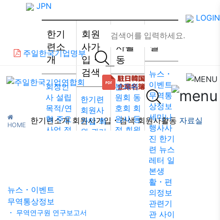
JPN
LOGIN
한기
회원
회원
자료
련소
사가
사활
실
주일한국기업명부
개
입・
동
검색
뉴스・
이벤트
회장인
분과위
무역통
사
설립
원회
동
한기련
상정보
목적/연
호회
회
회원사
세미나
혁
주요
원사 동
한기련소개
회원사가입・검색
회원사활동
자료실
가입
회
HOME
행사사
사업
정
정
회원
원 권리·
>
자료실
>
무역통상정보
진
한기
관
조직
사 알림
의무·특
련 뉴스
자료실
도
약도
회원사
전
회원
레터
일
한국무
인터뷰/
검색 /
본생
역협회
기고
리스트
활・편
도쿄지
주일한
뉴스・이벤트
의정보
부
웹 접
국기업
무역통상정보
관련기
근성 정
회원사
・ 무역연구원 연구보고서
관
사이
책
총람
법