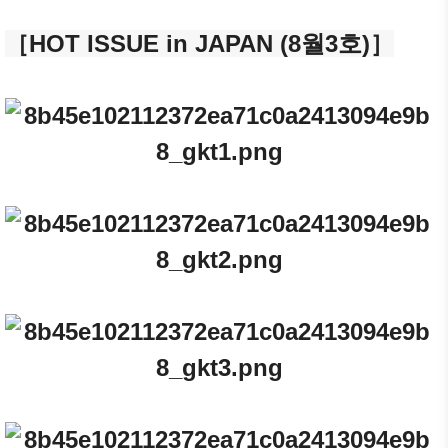
［
HOT ISSUE in JAPAN (8
월3호)］