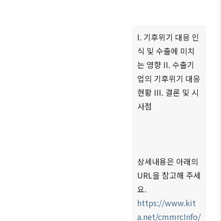
商情報
会員権
設立
クラブ
利·義務
目的/
（同好
セミナ
·特典
沿革
会）
ー
I. 기후위기 대응 인
会員社
식 및 수출에 미치
主要
会員社
イベン
検索/リ
事業
動靜
ト写真
는 영향 II. 수출기
スト
업의 기후위기 대응
定款
会員社
韓企連
会員社
からの
현황 III. 결론 및 시
ニュー
組織
総覧
お知ら
スレタ
사점
図
せ
ー
法律相
アクセ
談
会員社
日本生
ス
インタ
活・便
FAQ
韓国
ビュ
利情報
상세내용은 아래의
お問い
貿易
ー/寄
関連機
URL을 참고해 주세
合わせ
協会
稿
関
요.
東京
支部
サイト
https://www.kit
マップ
a.net/cmmrcInfo/
ウェ