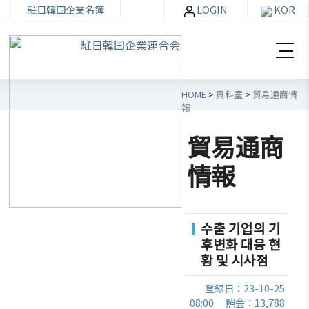
駐日韓国企業名簿
LOGIN
KOR
HOME
>
資料室
>
貿易通商情
報
貿易通商
韓
会員
会
資
情報
企
社加
員
料
連
入・
社
室
紹
検索
活
수출 기업의 기
介
動
후변화 대응 현
お知ら
황 및 시사점
せ・イ
韓企連
ベント
会員加
ご挨
分科委
登録日：23-10-25
入
拶
員会
貿易通
08:00
照会：13,788