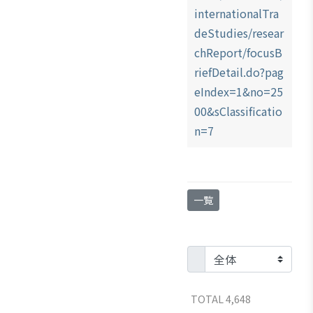
ブアク
internationalTra
セシ
deStudies/resear
ビリ
chReport/focusB
ティ方
riefDetail.do?pag
針
eIndex=1&no=25
00&sClassificatio
n=7
一覧
TOTAL 4,648