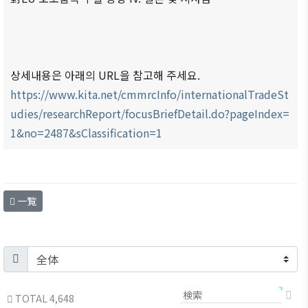
商情報
会員権
設立
クラブ
利·義務
目的/
（同好
セミナ
·特典
沿革
会）
ー
会員社
主要
会員社
イベン
상세내용은 아래의 URL을 참고해 주세요.
検索/リ
事業
動靜
ト写真
https://www.kita.net/cmmrcInfo/internationalTradeSt
スト
定款
会員社
韓企連
udies/researchReport/focusBriefDetail.do?pageIndex=
会員社
からの
ニュー
1&no=2487&sClassification=1
組織
総覧
お知ら
スレタ
図
せ
ー
法律相
アクセ
談
会員社
日本生
ス
インタ
一覧
活・便
FAQ
韓国
ビュ
利情報
お問い
貿易
ー/寄
関連機
合わせ
協会
稿
関
東京
支部
サイト
マップ
TOTAL 4,648
ウェ