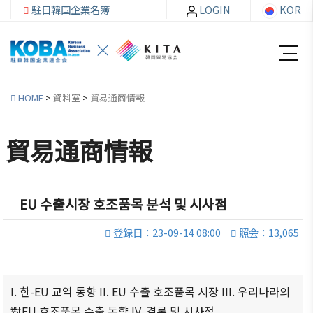
駐日韓国企業名簿
LOGIN
KOR
HOME
>
資料室
>
貿易通商情報
貿易通商情報
韓
会員
会
資
企
社加
員
料
連
入・
社
室
EU 수출시장 호조품목 분석 및 시사점
紹
検索
活
登録日：23-09-14 08:00
照会：13,065
介
動
お知ら
せ・イ
韓企連
ベント
会員加
ご挨
分科委
I. 한-EU 교역 동향 II. EU 수출 호조품목 시장 III. 우리나라의
入
拶
員会
貿易通
對EU 호조품목 수출 동향 IV. 결론 및 시사점