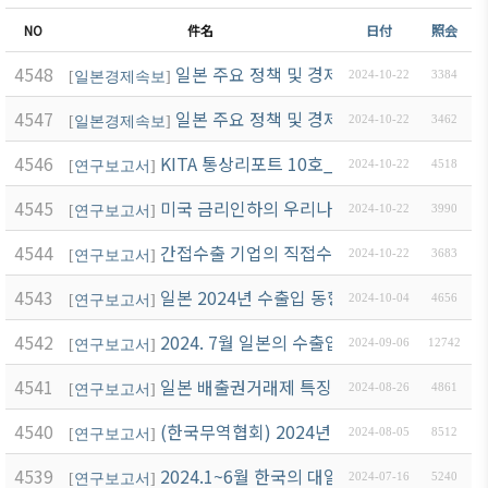
ブアク
NO
件名
日付
照会
セシ
ビリ
4548
일본 주요 정책 및 경제 동향(2024.10-3)
[
일본경제속보
]
2024-10-22
3384
ティ方
4547
일본 주요 정책 및 경제 동향(2024.10-2)
針
[
일본경제속보
]
2024-10-22
3462
4546
KITA 통상리포트 10호_대선을 앞두고 강
[
연구보고서
]
2024-10-22
4518
4545
미국 금리인하의 우리나라 수출 영향
[
연구보고서
]
2024-10-22
3990
4544
간접수출 기업의 직접수출 확대방안 보고서
[
연구보고서
]
2024-10-22
3683
4543
일본 2024년 수출입 동향 (‘24.1~8월)
[
연구보고서
]
2024-10-04
4656
4542
2024. 7월 일본의 수출입 동향
[
연구보고서
]
2024-09-06
12742
4541
일본 배출권거래제 특징과 시사점
[
연구보고서
]
2024-08-26
4861
4540
(한국무역협회) 2024년 상반기 일본 수출입
[
연구보고서
]
2024-08-05
8512
4539
2024.1~6월 한국의 대일본 수출입 동향
[
연구보고서
]
2024-07-16
5240