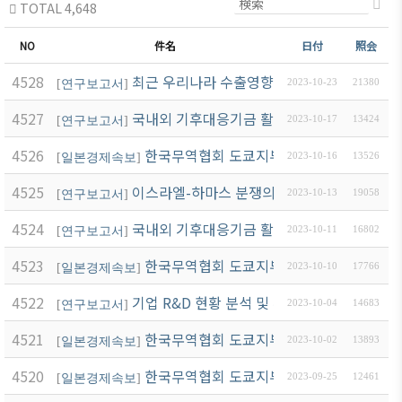
TOTAL 4,648
ブアク
セシ
NO
件名
日付
照会
ビリ
ティ方
4528
최근 우리나라 수출영향 요인 분석
[
연구보고서
]
2023-10-23
21380
針
4527
국내외 기후대응기금 활용 비교 분석 및 시사
[
연구보고서
]
2023-10-17
13424
4526
한국무역협회 도쿄지부 뉴스레터(10월 3호
[
일본경제속보
]
2023-10-16
13526
4525
이스라엘-하마스 분쟁의 국내경제 영향
[
연구보고서
]
2023-10-13
19058
4524
국내외 기후대응기금 활용 비교 분석 및 시사
[
연구보고서
]
2023-10-11
16802
4523
한국무역협회 도쿄지부 뉴스레터(10월 2호
[
일본경제속보
]
2023-10-10
17766
4522
기업 R&D 현황 분석 및 투자 활성화 방안
[
연구보고서
]
2023-10-04
14683
4521
한국무역협회 도쿄지부 뉴스레터(10월 1호
[
일본경제속보
]
2023-10-02
13893
4520
한국무역협회 도쿄지부 뉴스레터(9월 3호)
[
일본경제속보
]
2023-09-25
12461