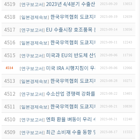
4519
2023년 4/4분기 수출산업경기전망조사(EBSI
[
연구보고서
]
2023-09-20
13053
4518
한국무역협회 도쿄지부 뉴스레터(9월 2호)
[
일본경제속보
]
2023-09-19
12659
4517
EU 수출시장 호조품목 분석 및 시사점
[
연구보고서
]
2023-09-14
13056
4516
한국무역협회 도쿄지부 뉴스레터(9월 1호)
[
일본경제속보
]
2023-09-11
12243
4515
미국과 EU의 반도체 산업 육성 전략과 시사점
[
연구보고서
]
2023-09-06
11716
미국 IRA 시행지침이 우리나라 배터리 공급망
4514
[
연구보고서
]
2023-09-06
12066
4513
한국무역협회 도쿄지부 뉴스레터(8월 5호)
[
일본경제속보
]
2023-08-28
10271
4512
수소산업 경쟁력 강화를 위한 정책 연구: ③ 
[
연구보고서
]
2023-08-22
13401
4511
한국무역협회 도쿄지부 뉴스레터(8월 4호)
[
일본경제속보
]
2023-08-21
10830
4510
엔화 환율 벼동이 우리 수출에 미치는 영향
[
연구보고서
]
2023-08-21
12240
4509
최근 소비재 수출 동향 및 시사점
[
연구보고서
]
2023-08-17
11553