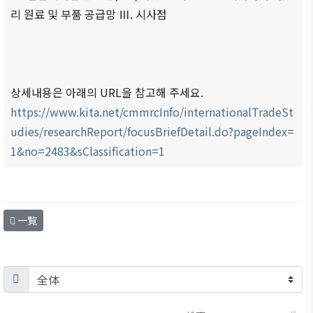
商情報
会員権
리 원료 및 부품 공급망 Ⅲ. 시사점
設立
クラブ
利·義務
目的/
（同好
セミナ
·特典
沿革
会）
ー
会員社
主要
会員社
イベン
検索/リ
事業
動靜
ト写真
상세내용은 아래의 URL을 참고해 주세요.
スト
https://www.kita.net/cmmrcInfo/internationalTradeSt
定款
会員社
韓企連
会員社
からの
udies/researchReport/focusBriefDetail.do?pageIndex=
ニュー
組織
総覧
お知ら
スレタ
1&no=2483&sClassification=1
図
せ
ー
法律相
アクセ
談
会員社
日本生
ス
インタ
活・便
FAQ
韓国
ビュ
一覧
利情報
お問い
貿易
ー/寄
関連機
合わせ
協会
稿
関
東京
支部
サイト
マップ
ウェ