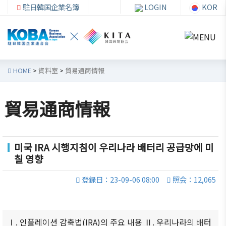
駐日韓国企業名簿
LOGIN
KOR
HOME
>
資料室
>
貿易通商情報
貿易通商情報
韓
会員
会
資
企
社加
員
料
連
入・
社
室
미국 IRA 시행지침이 우리나라 배터리 공급망에 미
칠 영향
紹
検索
活
介
動
お知ら
登録日：23-09-06 08:00
照会：12,065
せ・イ
韓企連
ベント
会員加
ご挨
分科委
入
拶
員会
貿易通
Ⅰ. 인플레이션 감축법(IRA)의 주요 내용 Ⅱ. 우리나라의 배터