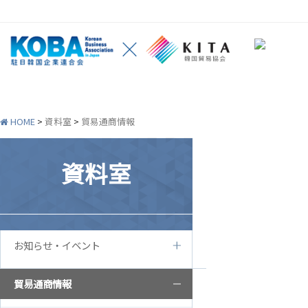
HOME
>
資料室
>
貿易通商情報
韓企連紹介
会員社
資料室
ご挨拶
韓企連会
設立目的/沿革
会員権利
お知らせ・イベント
主要事業
会員社検
定款
会員社総
貿易通商情報
組織図
法律相談