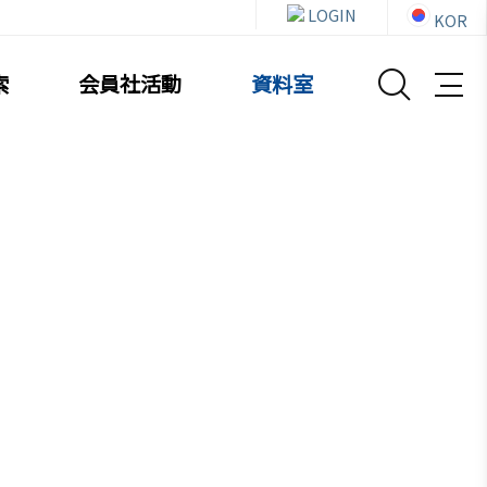
LOGIN
KOR
索
会員社活動
資料室
資料室
お知らせ・イベント
貿易通商情報
セミナー
イベント写真
韓企連ニュースレター