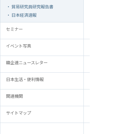
・ 貿易研究員研究報告書
アクセス
FAQ
・ 日本経済速報
韓国貿易協会 東京支部
お問い合
ウェブアクセシビリティ方針
セミナー
イベント写真
韓企連ニュースレター
日本生活・便利情報
関連機関
サイトマップ