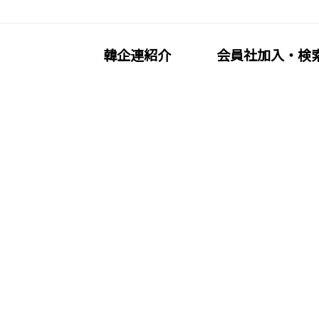
韓企連紹介
会員社加入・検
加入・検索
会員社活動
員加入
分科委員会
·義務·特典
クラブ（同好会）
索/リスト
会員社動靜
覧
会員社からのお知らせ
会員社インタビュー/寄稿