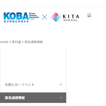
HOME
>
資料室
>
貿易通商情報
韓企連紹介
会員社
資料室
ご挨拶
韓企連会
設立目的/沿革
会員権利
お知らせ・イベント
主要事業
会員社検
定款
会員社総
貿易通商情報
組織図
法律相談