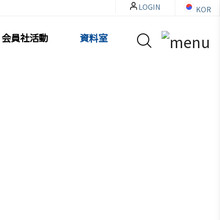
LOGIN
KOR
会員社活動
資料室
資料室
お知らせ・イベント
貿易通商情報
セミナー
イベント写真
韓企連ニュースレター