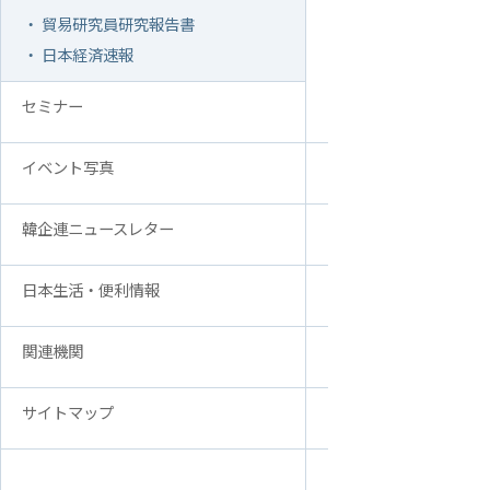
・ 貿易研究員研究報告書
アクセス
FAQ
・ 日本経済速報
韓国貿易協会 東京支部
お問い合
ウェブアクセシビリティ方針
セミナー
イベント写真
韓企連ニュースレター
日本生活・便利情報
関連機関
サイトマップ