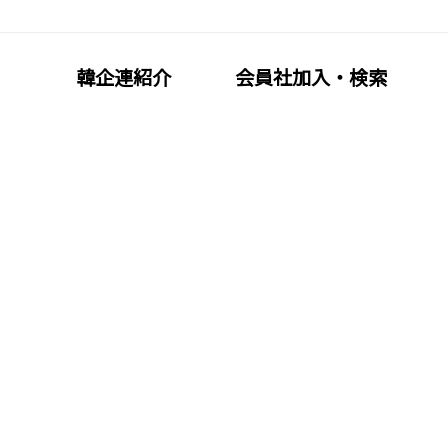
韓企連紹介
会員社加入・検索
加入・検索
会員社活動
員加入
分科委員会
·義務·特典
クラブ（同好会）
索/リスト
会員社動靜
覧
会員社からのお知らせ
会員社インタビュー/寄稿