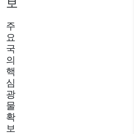
보
주
요
국
의
핵
심
광
물
확
보