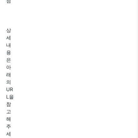
점
상
세
내
용
은
아
래
의
UR
L을
참
고
해
주
세