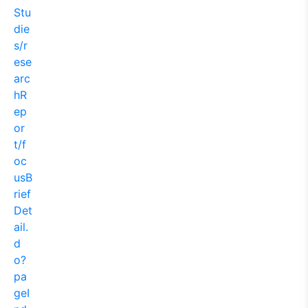
Stu
die
s/r
ese
arc
hR
ep
or
t/f
oc
usB
rief
Det
ail.
d
o?
pa
geI