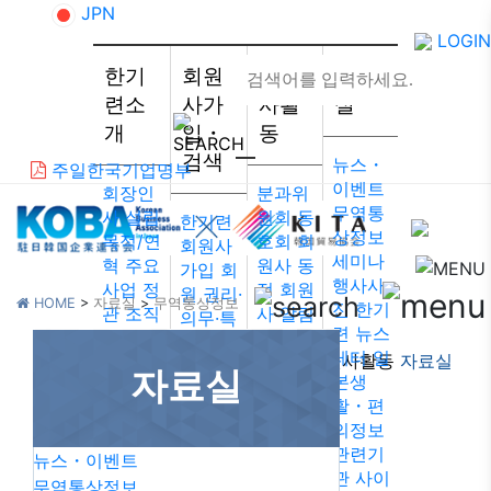
JPN
LOGIN
한기
회원
회원
자료
련소
사가
사활
실
개
입・
동
검색
뉴스・
주일한국기업명부
이벤트
회장인
분과위
무역통
사
설립
원회
동
한기련
상정보
목적/연
호회
회
회원사
세미나
혁
주요
원사 동
가입
회
행사사
사업
정
정
회원
원 권리·
HOME
>
자료실
>
무역통상정보
진
한기
관
조직
사 알림
의무·특
련 뉴스
도
약도
회원사
전
회원
레터
일
한기련소개
회원사가입・검색
회원사활동
자료실
한국무
인터뷰/
검색 /
자료실
본생
역협회
기고
리스트
활・편
도쿄지
주일한
의정보
부
웹 접
국기업
관련기
근성 정
뉴스・이벤트
회원사
관
사이
책
무역통상정보
총람
법