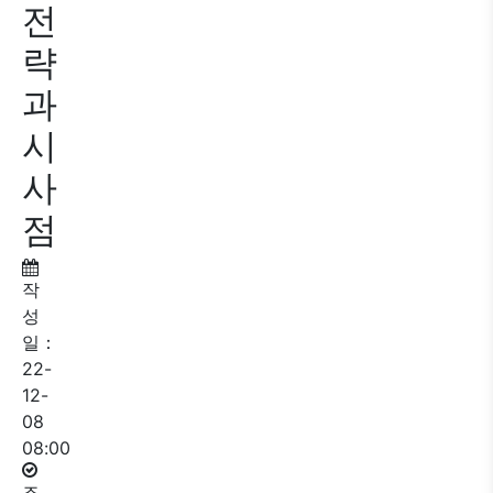
전
략
과
시
사
점
작
성
일：
22-
12-
08
08:00
조