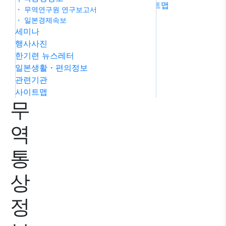
트맵
률상담
・ 무역연구원 연구보고서
FAQ
문
・ 일본경제속보
세미나
의하기
행사사진
한기련 뉴스레터
일본생활・편의정보
관련기관
사이트맵
무
역
통
상
정