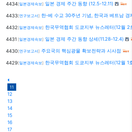
일본 경제 주간 동향 (12.5-12.11)
4434
[
일본경제속보
]
한-베 수교 30주년 기념, 한국과 베트남 
4433
[
연구보고서
]
한국무역협회 도쿄지부 뉴스레터(12월 2
4432
[
일본경제속보
]
일본 경제 주간 동향 상세(11.28-12.4)
4431
[
일본경제속보
]
주요국의 핵심광물 확보전략과 시사점
4430
[
연구보고서
]
한국무역협회 도쿄지부 뉴스레터(12월 1호
4429
[
일본경제속보
]
11
12
13
14
15
16
17