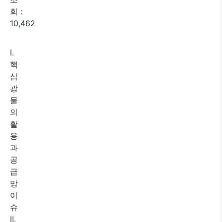
회：
10,462
Ⅰ.
핵
심
광
물
의
활
용
과
공
급
망
이
슈
Ⅱ.