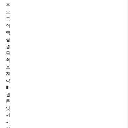
주
요
국
의
핵
심
광
물
확
보
전
략
Ⅲ.
결
론
및
시
사