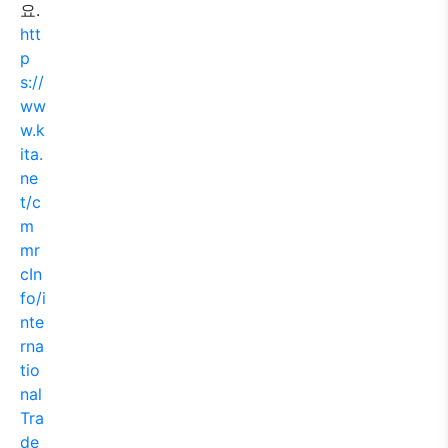
요.
htt
p
s://
ww
w.k
ita.
ne
t/c
m
mr
cIn
fo/i
nte
rna
tio
nal
Tra
de