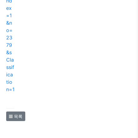
nd
ex
=1
&n
o=
23
79
&s
Cla
ssif
ica
tio
n=1
목록