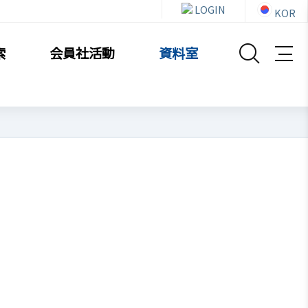
LOGIN
KOR
索
会員社活動
資料室
資料室
お知らせ・イベント
貿易通商情報
セミナー
イベント写真
韓企連ニュースレター