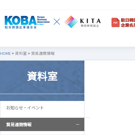
HOME
>
資料室
>
貿易通商情報
韓企連紹介
会員社
資料室
ご挨拶
韓企連会
設立目的/沿革
会員権利
お知らせ・イベント
主要事業
会員社検
定款
会員社総
貿易通商情報
組織図
法律相談