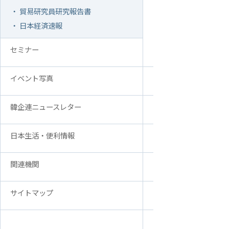
・ 貿易研究員研究報告書
アクセス
FAQ
・ 日本経済速報
韓国貿易協会 東京支部
お問い合
ウェブアクセシビリティ方針
セミナー
イベント写真
韓企連ニュースレター
日本生活・便利情報
関連機関
サイトマップ