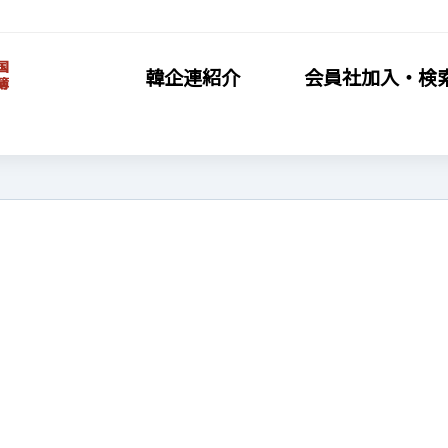
韓企連紹介
会員社加入・検
加入・検索
会員社活動
員加入
分科委員会
·義務·特典
クラブ（同好会）
索/リスト
会員社動靜
覧
会員社からのお知らせ
会員社インタビュー/寄稿