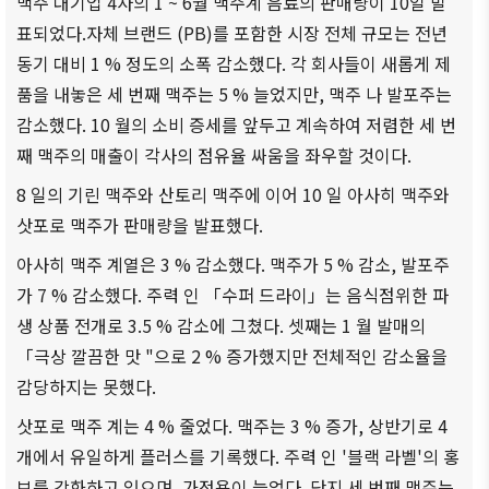
맥주 대기업 4사의 1 ~ 6월 맥주계 음료의 판매량이 10일 발
商情報
会員権
設立
クラブ
표되었다.자체 브랜드 (PB)를 포함한 시장 전체 규모는 전년
利·義務
目的/
（同好
セミナ
동기 대비 1 % 정도의 소폭 감소했다. 각 회사들이 새롭게 제
·特典
沿革
会）
ー
품을 내놓은 세 번째 맥주는 5 % 늘었지만, 맥주 나 발포주는
会員社
主要
会員社
イベン
감소했다. 10 월의 소비 증세를 앞두고 계속하여 저렴한 세 번
検索/リ
事業
動靜
ト写真
째 맥주의 매출이 각사의 점유율 싸움을 좌우할 것이다.
スト
定款
会員社
韓企連
8 일의 기린 맥주와 산토리 맥주에 이어 10 일 아사히 맥주와
会員社
からの
ニュー
組織
삿포로 맥주가 판매량을 발표했다.
総覧
お知ら
スレタ
図
せ
ー
法律相
아사히 맥주 계열은 3 % 감소했다. 맥주가 5 % 감소, 발포주
アクセ
談
会員社
가 7 % 감소했다. 주력 인 「수퍼 드라이」는 음식점위한 파
日本生
ス
インタ
活・便
생 상품 전개로 3.5 % 감소에 그쳤다. 셋째는 1 월 발매의
FAQ
韓国
ビュ
利情報
「극상 깔끔한 맛 "으로 2 % 증가했지만 전체적인 감소율을
お問い
貿易
ー/寄
関連機
감당하지는 못했다.
合わせ
協会
稿
関
東京
삿포로 맥주 계는 4 % 줄었다. 맥주는 3 % 증가, 상반기로 4
支部
サイト
개에서 유일하게 플러스를 기록했다. 주력 인 '블랙 라벨'의 홍
マップ
ウェ
보를 강화하고 있으며, 가정용이 늘었다. 단지 세 번째 맥주는