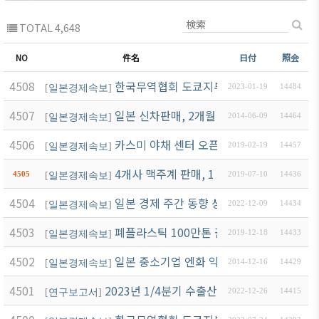
TOTAL 4,648
NO
件名
日付
照会
4508
한국무역협회 도쿄지부 뉴스레터(1월 3호)
[
일본경제속보
]
2023-01-19
14484
4507
일본 신차판매, 2개월 연속 마이너스
[
일본경제속보
]
2014-06-09
14464
4506
카스미 야채 센터 오픈, 장애인의 자립 촉진
[
일본경제속보
]
2019-02-19
14457
4개사 맥주계 판매, 1 ~ 6월은 약간 감소
4505
[
일본경제속보
]
2019-07-10
14436
4504
일본 경제 주간 동향 상세(11.28-12.4)
[
일본경제속보
]
2022-12-09
14434
4503
폐플라스틱 100만톤 갈 곳 잃어 -중국의 
[
일본경제속보
]
2019-12-18
14433
4502
일본 중소기업 엔화 약세로 곤경
[
일본경제속보
]
2014-12-16
14429
4501
2023년 1/4분기 수출산업경기전망조사(EBSI
[
연구보고서
]
2022-12-26
14415