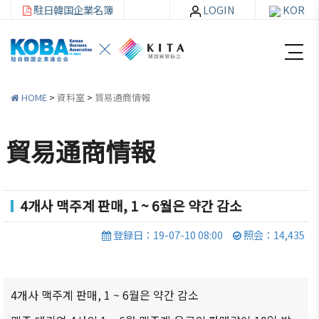
駐日韓国企業名簿
LOGIN
KOR
HOME
>
資料室
>
貿易通商情報
貿易通商情報
韓
会員
会
資
企
社加
員
料
4개사 맥주계 판매, 1 ~ 6월은 약간 감소
連
入・
社
室
紹
検索
活
登録日：19-07-10 08:00
照会：14,435
介
動
お知ら
せ・イ
韓企連
ベント
会員加
ご挨
分科委
4개사 맥주계 판매, 1 ~ 6월은 약간 감소
入
拶
員会
貿易通