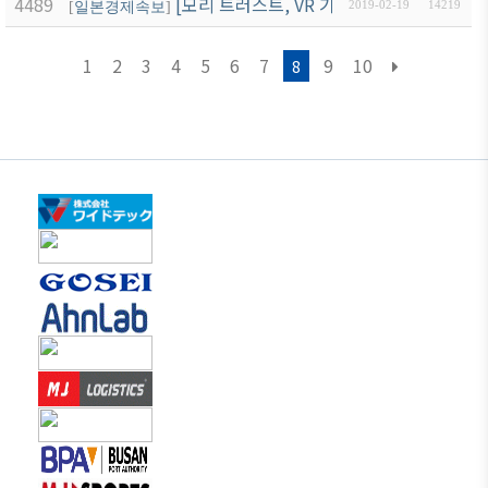
4489
[모리 트러스트, VR 기술 이용한 관광 안내 
[
일본경제속보
]
2019-02-19
14219
1
2
3
4
5
6
7
9
10
8