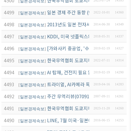
4500
한국무역협회 도쿄지부 뉴스레터(7월 4호)
[
일본경제속보
]
2023-07-24
14393
4499
일본 경제 주간 동향 (9.26-10.9)
[
일본경제속보
]
2022-10-01
14360
4498
2013년도 일본 전자서적 시장규모 최초로 
[
일본경제속보
]
2014-06-30
14349
4497
KDDI, 미국 넷플릭스와 제휴!
[
일본경제속보
]
2018-05-31
14337
4496
[가와사키 중공업, '수중 로봇' 실증 실험]
[
일본경제속보
]
2019-02-19
14327
4495
한국무역협회 도쿄지부 뉴스레터(7월 2호)
[
일본경제속보
]
2022-07-11
14314
4494
AI 탑재, 건전지 필요 없는 차세대 보청기
[
일본경제속보
]
2019-02-19
14290
4493
트라이얼, AI카메라 독자생산, 구매분석하여
[
일본경제속보
]
2019-04-16
14283
4492
주간 무역리뷰(070910)
[
일본경제속보
]
2007-09-11
14261
4491
한국무역협회 도쿄지부 뉴스레터(11월 3호
[
일본경제속보
]
2023-11-20
14260
4490
LINE, 7월 미국·일본에서 상장 시작
[
일본경제속보
]
2016-06-15
14253