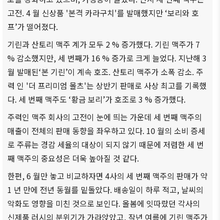
ブアク
고전. 4 월 신상품 '본격 카라구치'를 발매했지만 ‘보리와 호
セシ
프’가 떨어졌다.
ビリ
기린과 산토리 맥주 계가 모두 2 % 증가했다. 기린 맥주가 7
ティ方
針
% 감소했지만, 세 번째가 16 % 증가로 크게 늘었다. 지난해 3
월 발매된‘본 기린’이 계속 호조. 산토리 맥주가 소폭 감소. 주
력 인 '더 프리미엄 몰츠'는 상반기 판매로 사상 최고를 기록했
다. 세 번째 맥주도 ‘황금 보리’가 호조로 3 % 증가했다.
주력인 맥주 회사의 고전이 눈에 띄는 가운데 세 번째 맥주의
매출이 전체의 판매 동향을 좌우하고 있다. 10 월의 소비 증세
로 주류는 경감 세율의 대상이 되지 않기 때문에 저렴한 세 번
째 맥주의 중요성은 더욱 높아질 것 같다.
한편, 6 월만 놓고 비교하자면 4사의 세 번째 맥주의 판매가 약
1 년 만에 전년 동월를 밑돌았다. 배송일이 하루 적고, 날씨의
악화도 영향을 미친 것으로 보인다. 올봄에 잇따랐던 각사의
신제품 러시의 분위기가 가라앉았고, 작년 여름에 기린 맥주가