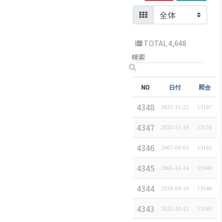
TOTAL 4,648
NO
件名
日付
照会
4348
202
2021-11-22
[
연구보고서
13187
]
4347
일본
2020-11-19
[
연구보고서
13170
]
4346
日
2007-09-03
[
일본경제속보
13162
]
4345
일
2005-11-14
[
일본경제속보
13146
]
4344
백
2018-04-10
[
일본경제속보
13146
]
4343
일본
2022-10-12
[
일본경제속보
13143
]