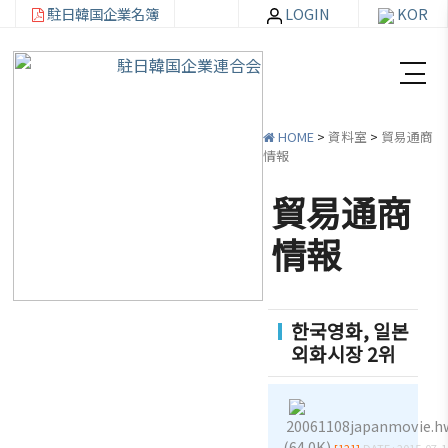
駐日韓国企業名簿
LOGIN
KOR
HOME
>
資料室
>
貿易通商
情報
貿易通商
韓
会員
会
資
情報
企
社加
員
料
連
入・
社
室
紹
検索
活
한국영화, 일본
介
動
외화시장 2위
お知ら
せ・イ
韓企連
ベント
会員加
ご挨
分科委
20061108japanmovie.h
入
拶
員会
貿易通
(64.0K)