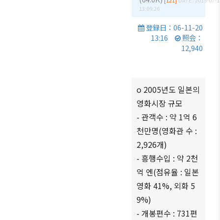
[121]
DATE : 2015-07-1
商情報
会員権
13:09:26
設立
クラブ
利·義務
目的/
（同好
セミナ
登録日：06-11-20
·特典
沿革
会）
ー
13:16
照会：
12,940
会員社
主要
会員社
イベン
検索/リ
事業
動靜
ト写真
スト
定款
会員社
韓企連
o 2005년도 일본의
会員社
からの
ニュー
組織
総覧
영화시장 규모
お知ら
スレタ
図
せ
ー
- 관객수 : 약 1억 6
法律相
アクセ
談
천만명(영화관 수 :
会員社
日本生
ス
インタ
2,926개)
活・便
FAQ
韓国
ビュ
利情報
- 흥행수입 : 약 2천
お問い
貿易
ー/寄
억 엔(점유율 : 일본
関連機
合わせ
協会
稿
関
영화 41%, 외화 5
東京
9%)
支部
サイト
- 개봉편수 : 731편
マップ
ウェ