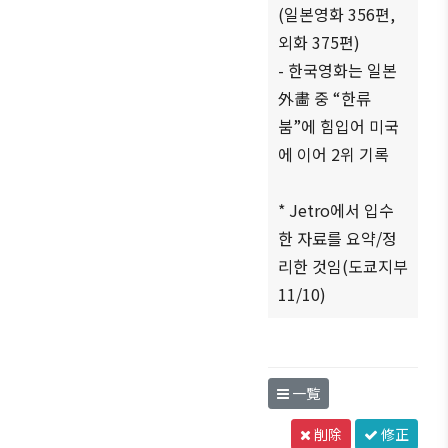
(일본영화 356편,
ブアク
외화 375편)
セシ
ビリ
- 한국영화는 일본
ティ方
外畵 중 “한류
針
붐”에 힘입어 미국
에 이어 2위 기록
* Jetro에서 입수
한 자료를 요약/정
리한 것임(도쿄지부
11/10)
一覧
削除
修正