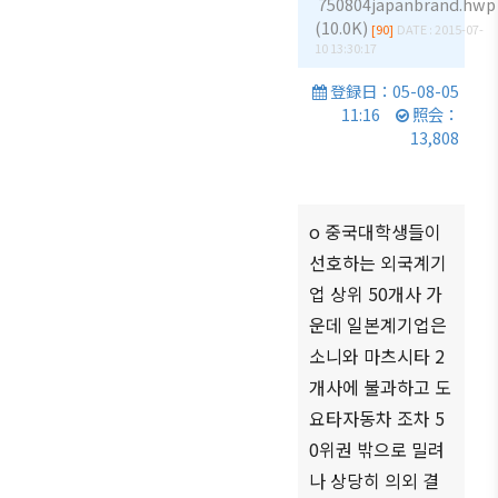
750804japanbrand.hwp
商情報
会員権
設立
クラブ
(10.0K)
[90]
DATE : 2015-07-
利·義務
目的/
（同好
10 13:30:17
セミナ
·特典
沿革
会）
ー
登録日：05-08-05
会員社
11:16
照会：
主要
会員社
イベン
検索/リ
13,808
事業
動靜
ト写真
スト
定款
会員社
韓企連
会員社
からの
ニュー
組織
総覧
o 중국대학생들이
お知ら
スレタ
図
せ
선호하는 외국계기
ー
法律相
アクセ
업 상위 50개사 가
談
会員社
日本生
ス
운데 일본계기업은
インタ
活・便
FAQ
韓国
ビュ
利情報
소니와 마츠시타 2
お問い
貿易
ー/寄
개사에 불과하고 도
関連機
合わせ
協会
稿
요타자동차 조차 5
関
東京
0위권 밖으로 밀려
支部
サイト
나 상당히 의외 결
マップ
ウェ