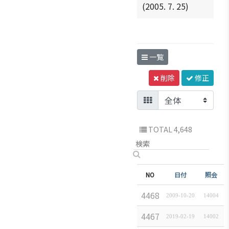
(2005. 7. 25)
一覧
削除
修正
TOTAL 4,648
NO
件名
日付
照会
4468
일
2009-10-20
[
일본경제속보
14004
]
4467
[비
2019-02-19
[
일본경제속보
14002
]