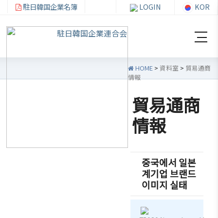
駐日韓国企業名簿
LOGIN
KOR
HOME
>
資料室
>
貿易通商
情報
貿易通商
韓
会員
会
資
情報
企
社加
員
料
連
入・
社
室
紹
検索
活
중국에서 일본
介
動
계기업 브랜드
お知ら
이미지 실태
せ・イ
韓企連
ベント
会員加
ご挨
分科委
入
拶
員会
貿易通