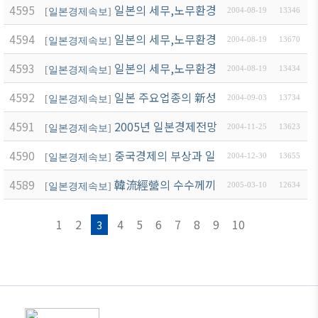
4595
일본의 세무,노무환경 세미나 자료(노무편)
[
일본경제속보
]
2004-08-19
13346
4594
일본의 세무,노무환경 세미나 자료(PWC안
[
일본경제속보
]
2004-08-19
13670
4593
일본의 세무,노무환경 세미나 자료(아웃소
[
일본경제속보
]
2004-08-19
13434
4592
일본 주요업종의 新성장전략
[
일본경제속보
]
2004-09-03
13734
4591
2005년 일본경제전망
[
일본경제속보
]
2004-11-25
13623
4590
중국경제의 부상과 일본의 대응
[
일본경제속보
]
2004-12-30
13655
4589
韓流經營의 수수께끼를 푼다
[
일본경제속보
]
2005-03-10
12634
1
2
4
5
6
7
8
9
10
3