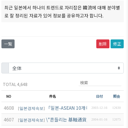
商情報
会員権
設立
クラブ
최근 일본에서 하나의 트렌드로 자리잡은 韓流에 대해 분야별
利·義務
目的/
（同好
セミナ
로 잘 정리된 자료가 있어 정보를 공유하고자 합니다.
·特典
沿革
会）
ー
会員社
主要
会員社
イベン
検索/リ
事業
動靜
ト写真
スト
一覧
削除
修正
定款
会員社
韓企連
会員社
からの
ニュー
組織
総覧
お知ら
スレタ
図
せ
ー
法律相
アクセ
談
会員社
日本生
ス
インタ
活・便
TOTAL 4,648
FAQ
韓国
ビュ
利情報
お問い
貿易
NO
件名
日付
照会
ー/寄
関連機
合わせ
協会
稿
関
4608
「일본-ASEAN 10개국 특별정상회담 결과
[
일본경제속보
]
2003-12-16
12630
東京
支部
サイト
4607
\"흔들리는 基軸通貨, 달러\" 방영내용 요
[
일본경제속보
]
2004-01-16
12075
マップ
ウェ