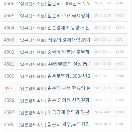
4606
일본의 2004년도 무역전망(Word file 첨부
[
일본경제속보
]
2004-01-28
12403
ブアク
セシ
4605
일본의 주요 국제영화제 수상 현황
[
일본경제속보
]
2004-02-26
12829
ビリ
ティ方
4604
일본경제의 동향과 전망
[
일본경제속보
]
2004-03-15
12319
針
4603
円高의 경제개혁 順기능을 살려야
[
일본경제속보
]
2004-05-11
12724
4602
중국이 일본을 추월하는 날
[
일본경제속보
]
2004-05-11
12189
4601
中國 特需의 실상
[
일본경제속보
]
2004-05-20
13033
4600
일본무역회, 2004년도 일본 무역 수정 전망
[
일본경제속보
]
2004-06-11
13001
일본에 부는 한류의 실체
4599
[
일본경제속보
]
2004-06-23
12802
4598
일본 참의원 선거결과
[
일본경제속보
]
2004-07-12
12093
4597
미국경제 전망과 일본경제에 대한 영향
[
일본경제속보
]
2004-08-02
11988
4596
일본의 세무,노무환경 세미나 자료(세무편)
[
일본경제속보
]
2004-08-19
13003