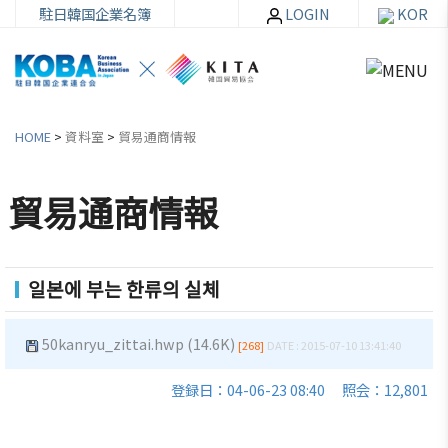
駐日韓国企業名簿
LOGIN
KOR
HOME
>
資料室
>
貿易通商情報
貿易通商情報
韓
会員
会
資
企
社加
員
料
일본에 부는 한류의 실체
連
入・
社
室
紹
検索
活
介
動
50kanryu_zittai.hwp (14.6K)
[268]
DATE : 2015-07-10 13:41:40
お知ら
せ・イ
韓企連
登録日：04-06-23 08:40
照会：12,801
ベント
会員加
ご挨
分科委
入
拶
員会
貿易通