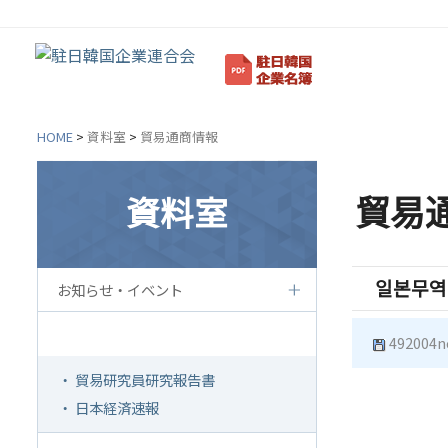
HOME
>
資料室
>
貿易通商情報
貿易
資料室
韓企連紹介
会員
일본무역회
お知らせ・イベント
ご挨拶
韓企
設立目的/沿革
会員権
貿易通商情報
492004n
主要事業
会員
・ 貿易研究員研究報告書
定款
会員
・ 日本経済速報
組織図
法律