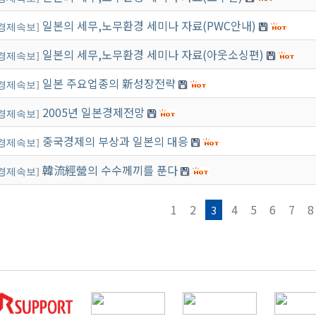
일본의 세무,노무환경 세미나 자료(PWC안내)
경제속보
]
일본의 세무,노무환경 세미나 자료(아웃소싱편)
경제속보
]
일본 주요업종의 新성장전략
경제속보
]
2005년 일본경제전망
경제속보
]
중국경제의 부상과 일본의 대응
경제속보
]
韓流經營의 수수께끼를 푼다
경제속보
]
1
2
4
5
6
7
8
3