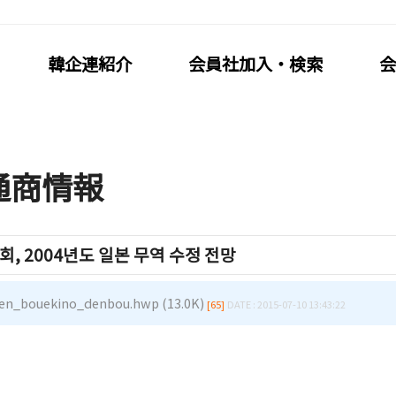
韓企連紹介
会員社加入・検索
会
通商情報
社加入・検索
会員社活動
, 2004년도 일본 무역 수정 전망
連会員加入
分科委員会
利·義務·特典
クラブ（同好会）
en_bouekino_denbou.hwp (13.0K)
[65]
DATE : 2015-07-10 13:43:22
社検索/リスト
会員社動靜
社総覧
会員社からのお知らせ
相談
会員社インタビュー/寄稿