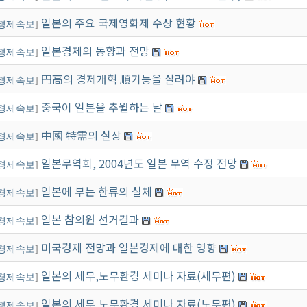
일본의 주요 국제영화제 수상 현황
경제속보
]
일본경제의 동향과 전망
경제속보
]
円高의 경제개혁 順기능을 살려야
경제속보
]
중국이 일본을 추월하는 날
경제속보
]
中國 特需의 실상
경제속보
]
일본무역회, 2004년도 일본 무역 수정 전망
경제속보
]
일본에 부는 한류의 실체
경제속보
]
일본 참의원 선거결과
경제속보
]
미국경제 전망과 일본경제에 대한 영향
경제속보
]
일본의 세무,노무환경 세미나 자료(세무편)
경제속보
]
일본의 세무,노무환경 세미나 자료(노무편)
경제속보
]