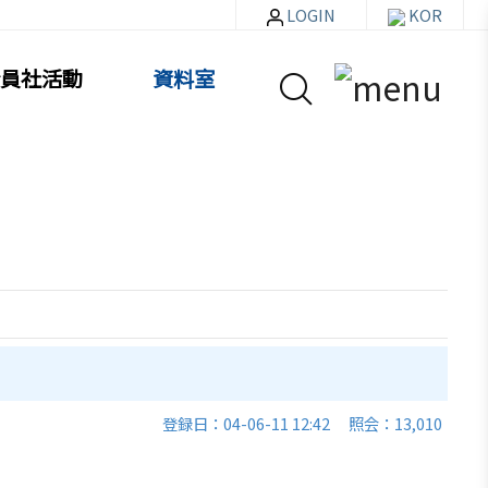
LOGIN
KOR
員社活動
資料室
資料室
お知らせ・イベント
貿易通商情報
セミナー
登録日：04-06-11 12:42
照会：13,010
イベント写真
韓企連ニュースレター