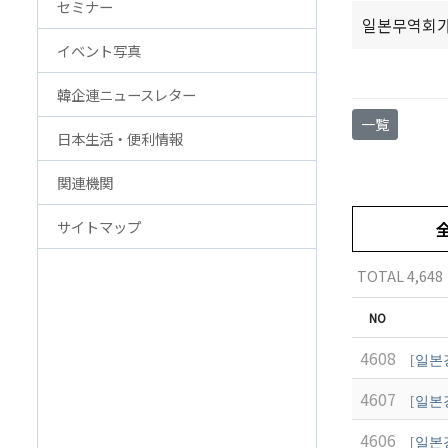
セミナー
アクセス
FAQ
일본무역회가 
イベント写真
韓国貿易協会 東京支部
お問
ウェブアクセシビリティ方針
韓企連ニュースレター
一覧
日本生活・便利情報
関連機関
サイトマップ
TOTAL 4,648
NO
4608
[
일본
4607
[
일본
4606
[
일본