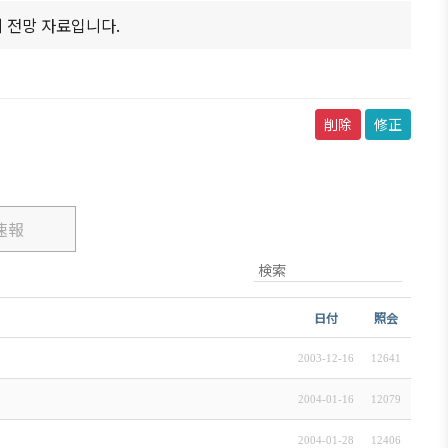
日本生活・便利情報
 전망 자료입니다.
関連機関
サイトマップ
削除
修正
速報
日付
照会
2003-12-16
12641
2004-01-16
12079
2004-01-28
12406