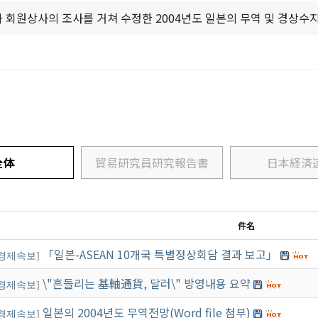
회원상사의 조사를 거쳐 수정한 2004년도 일본의 무역 및 경상수지
い合わせ
全体
貿易研究員研究報告書
日本経済
件名
「일본-ASEAN 10개국 특별정상회담 결과 보고」
경제속보
]
\"흔들리는 基軸通貨, 달러\" 방영내용 요약
경제속보
]
일본의 2004년도 무역전망(Word file 첨부)
경제속보
]