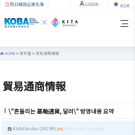
駐日韓国企業名簿
LOGIN
KOR
HOME
>
資料室
>
貿易通商情報
韓
会員
会
資
企
社加
員
料
貿易通商情報
連
入・
社
室
紹
検索
活
介
動
お知ら
\"흔들리는 基軸通貨, 달러\" 방영내용 요약
せ・イ
韓企連
ベント
会員加
ご挨拶
分科委
42dollar.doc (161.9K)
[60]
DATE : 2015-07-10 13:59:00
入
員会
貿易通
設立目