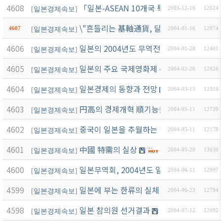
4608
「일본-ASEAN 10개국 특별정상회담 결과
[
일본경제속보
]
2003-12-16
12624
\"흔들리는 基軸通貨, 달러\" 방영내용 요
4607
[
일본경제속보
]
2004-01-16
12074
4606
일본의 2004년도 무역전망(Word file 첨부
[
일본경제속보
]
2004-01-28
12401
4605
일본의 주요 국제영화제 수상 현황
[
일본경제속보
]
2004-02-26
12826
4604
일본경제의 동향과 전망
[
일본경제속보
]
2004-03-15
12316
4603
円高의 경제개혁 順기능을 살려야
[
일본경제속보
]
2004-05-11
12720
4602
중국이 일본을 추월하는 날
[
일본경제속보
]
2004-05-11
12178
4601
中國 特需의 실상
[
일본경제속보
]
2004-05-20
13030
4600
일본무역회, 2004년도 일본 무역 수정 전망
[
일본경제속보
]
2004-06-11
12997
4599
일본에 부는 한류의 실체
[
일본경제속보
]
2004-06-23
12794
4598
일본 참의원 선거결과
[
일본경제속보
]
2004-07-12
12092