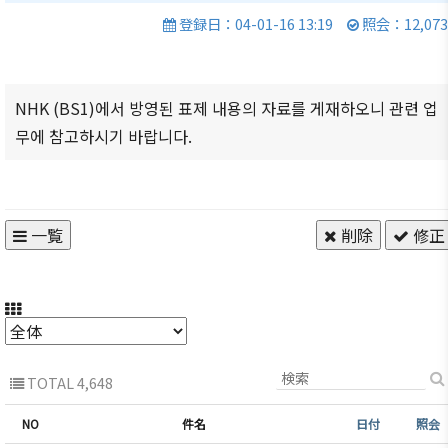
商情報
会員権
的/沿革
クラブ
登録日：04-01-16 13:19
照会：12,073
利·義務
（同好
セミナ
主要事
·特典
会）
ー
業
会員社
会員社
イベン
NHK (BS1)에서 방영된 표제 내용의 자료를 게재하오니 관련 업
定款
検索/リ
動靜
ト写真
무에 참고하시기 바랍니다.
組織図
スト
会員社
韓企連
アクセ
会員社
からの
ニュー
ス
総覧
お知ら
スレタ
せ
一覧
削除
修正
ー
韓国貿
法律相
易協会
談
会員社
日本生
東京支
インタ
活・便
FAQ
部
ビュー/
利情報
お問い
寄稿
ウェブ
関連機
合わせ
アクセ
関
TOTAL 4,648
シビリ
サイト
ティ方
NO
件名
日付
照会
マップ
針