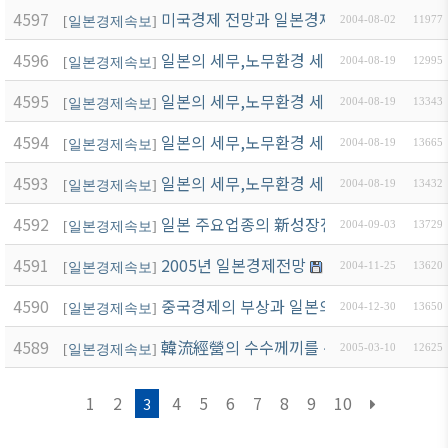
4597
미국경제 전망과 일본경제에 대한 영향
[
일본경제속보
]
2004-08-02
11977
4596
일본의 세무,노무환경 세미나 자료(세무편)
[
일본경제속보
]
2004-08-19
12995
4595
일본의 세무,노무환경 세미나 자료(노무편)
[
일본경제속보
]
2004-08-19
13343
4594
일본의 세무,노무환경 세미나 자료(PWC안
[
일본경제속보
]
2004-08-19
13665
4593
일본의 세무,노무환경 세미나 자료(아웃소
[
일본경제속보
]
2004-08-19
13432
4592
일본 주요업종의 新성장전략
[
일본경제속보
]
2004-09-03
13729
4591
2005년 일본경제전망
[
일본경제속보
]
2004-11-25
13620
4590
중국경제의 부상과 일본의 대응
[
일본경제속보
]
2004-12-30
13650
4589
韓流經營의 수수께끼를 푼다
[
일본경제속보
]
2005-03-10
12625
1
2
4
5
6
7
8
9
10
3