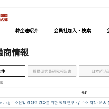
韓企連紹介
会員社加入・検索
通商情報
社加入・検索
会員社活動
全体
貿易研究員研究報告書
日本経済
連会員加入
分科委員会
利·義務·特典
クラブ（同好会）
48
社検索/リスト
会員社動靜
件名
社総覧
会員社からのお知らせ
수소산업 경쟁력 강화를 위한 정책 연구: ② 수소 저장·운송
보고서
]
相談
会員社インタビュー/寄稿