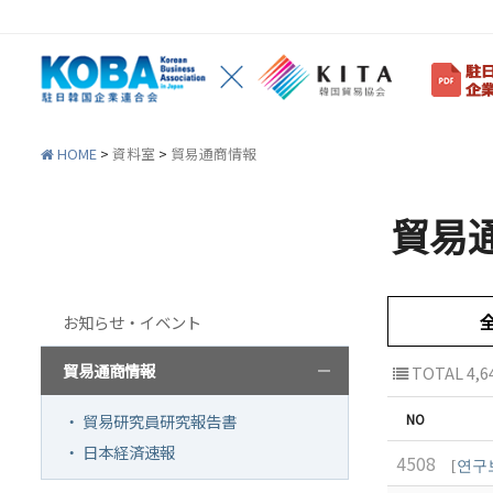
HOME
>
資料室
>
貿易通商情報
貿易
資料室
韓企連紹介
会員
お知らせ・イベント
ご挨拶
韓企
設立目的/沿革
会員権
貿易通商情報
TOTAL 4,6
主要事業
会員
・ 貿易研究員研究報告書
NO
定款
会員
・ 日本経済速報
4508
[
연구
組織図
法律