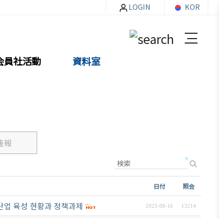
LOGIN
KOR
会員社活動
資料室
資料室
速報
お知らせ・イベント
貿易通商情報
セミナー
日付
照会
イベント写真
 산업 육성 현황과 정책과제
2023-08-16
13214
韓企連ニュースレター