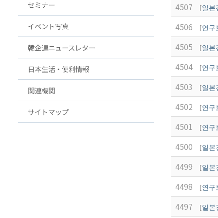
セミナー
4507
[
일본
アクセス
FAQ
イベント写真
4506
韓国貿易協会 東京支部
お問
[
연구
ウェブアクセシビリティ方針
4505
韓企連ニュースレター
[
일본
4504
日本生活・便利情報
[
연구
4503
[
일본
関連機関
4502
[
연구
サイトマップ
4501
[
연구
4500
[
일본
4499
[
일본
4498
[
연구
4497
[
일본