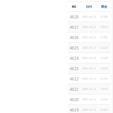
商情報
会員権
設立
クラブ
NO
件名
日付
照会
利·義務
目的/
（同好
セミナ
4628
日,
·特典
沿革
会）
2002-06-21
[
일본경제속보
12398
]
ー
会員社
主要
会員社
イベン
4627
일
2003-10-21
[
일본경제속보
12012
]
検索/リ
事業
動靜
ト写真
4626
fue
スト
2003-10-21
[
일본경제속보
12365
]
定款
会員社
韓企連
会員社
からの
ニュー
4625
日 
2003-10-21
[
일본경제속보
12224
]
組織
総覧
お知ら
スレタ
図
4624
日
せ
2003-10-21
[
일본경제속보
12240
]
ー
法律相
アクセ
談
会員社
日本生
4623
日
2003-10-21
[
일본경제속보
12232
]
ス
インタ
活・便
FAQ
4622
일
韓国
ビュ
2003-10-21
[
일본경제속보
12701
]
利情報
お問い
貿易
ー/寄
関連機
4621
일
合わせ
2003-10-21
[
일본경제속보
11910
]
協会
稿
関
東京
4620
日
2003-10-21
[
일본경제속보
12214
]
支部
サイト
マップ
4619
일
2003-10-21
[
일본경제속보
12463
]
ウェ