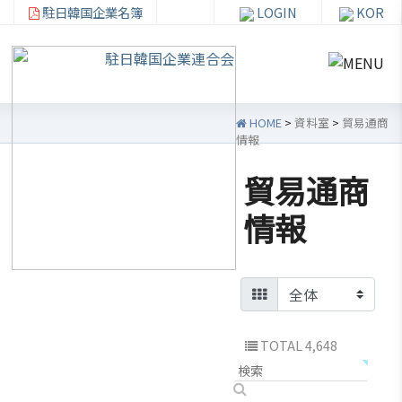
駐日韓国企業名簿
LOGIN
KOR
HOME
>
資料室
>
貿易通商
情報
貿易通商
韓
会員
会
資
情報
企
社加
員
料
連
入・
社
室
紹
検索
活
介
動
お知ら
せ・イ
韓企連
TOTAL 4,648
ベント
会員加
ご挨
分科委
入
拶
員会
貿易通