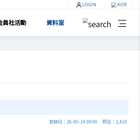
LOGIN
KOR
会員社活動
資料室
資料室
お知らせ・イベント
貿易通商情報
セミナー
登録日：26-05-19 00:00
照会：2,410
イベント写真
韓企連ニュースレター