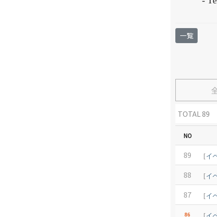
-
Te
一覧
TOTAL 89
NO
89
[
イ
88
[
イ
87
[
イ
86
[
イ