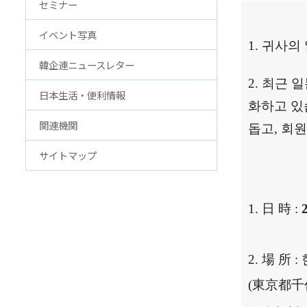
セミナー
アクセス
FAQ
イベント写真
韓国貿易協会 東京支部
お問
1.
귀사의
ウェブアクセシビリティ方針
韓企連ニュースレター
2.
최근 
日本生活・便利情報
화하고 
関連機関
돕고
,
회원
サイトマップ
1.
日 時
:
2
2.
場 所
:
(
東京都千