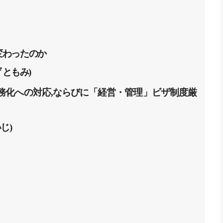
変
わったのか
げ
ともみ
)
務化
への
対応,
ならびに
「
経営
・
管理
」
ビザ
制度厳
いじ
)