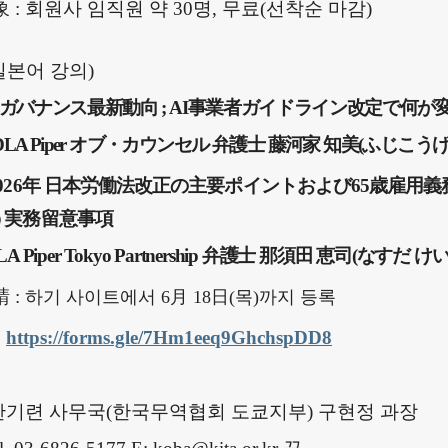
象
:
회원사 임직원 약
30
명
,
무료
(
선착순 마감
)
일본어 강의
)
ガバナンス
最新動向
;
AI
事業者
ガイドライン
改定
で
何
が
LA Piper
オブ・カウンセル
弁護士 藤河家
知美
(
ふじこう
026
年 日本労働法改正
の
主要
ポイントおよび
65
歳雇用義
う
実務留意事項
A Piper Tokyo Partnership
弁護士 那須田 恵司
(
なすだ け
請
:
하기
사이트에서
6
月
18
日
(목
)
까지
등록
https://forms.gle/7Hm1eeq9GhchspDD8
한기련 사무국
(
한국무역협회 도쿄지부
)
구현정 과장