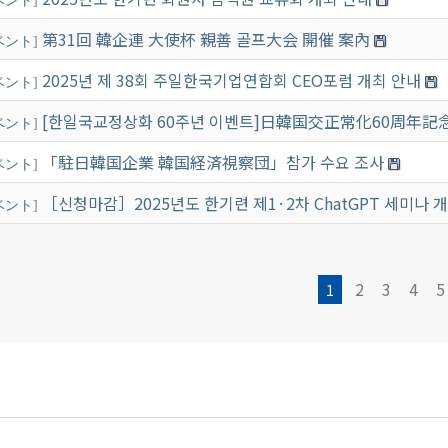
ベント
]
第31回 韓企連 大使杯 親善 골프大会 開催 案內
ベント
]
2025년 제 38회 주일한국기업연합회 CEO포럼 개최 안내
ベント
]
[한일국교정상화 60주년 이벤트]日韓国交正常化60周年
ベント
]
「駐日韓国企業 韓国経済視察団」참가 수요 조사
ベント
]
［신청마감］2025년도 한기련 제1·2차 ChatGPT 세미나 
ベント
]
2
3
4
5
1