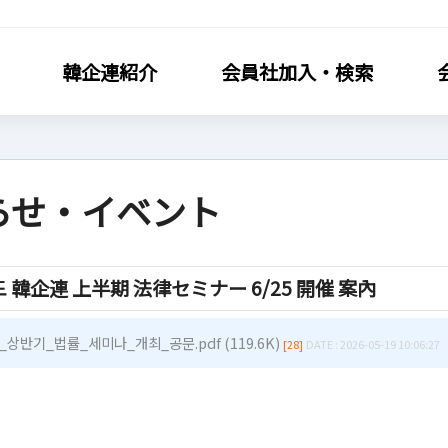
韓企連紹介
会員社加入・検索
らせ・イベント
社加入・検索
会員社活動
도 韓企連 上半期 法律セミナー 6/25 開催 案內
連会員加入
分科委員会
利·義務·特典
クラブ（同好会）
_상반기_법률_세미나_개최_공문.pdf (119.6K)
[28]
DATE : 2026-05-19 10:06:27
社検索/リスト
会員社動靜
社総覧
会員社からのお知らせ
相談
会員社インタビュー/寄稿