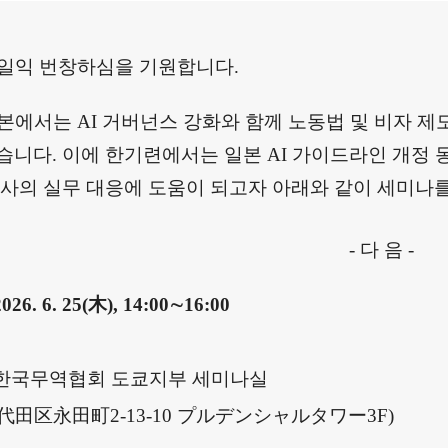
い合わせ
 일익 번창하심을 기원합니다
.
일본에서는
AI
거버넌스 강화와 함께 노동법 및 비자 제
있습니다
.
이에 한기련에서는 일본
AI
가이드라인 개정 
사의 실무 대응에 도움이 되고자 아래와 같이 세미나
-
다 음
-
026. 6. 25(
木
), 14:00
∼
16:00
한국무역협회 도쿄지부 세미나실
代田区永田町
2-13-10
プルデンシャルタワー
3F)