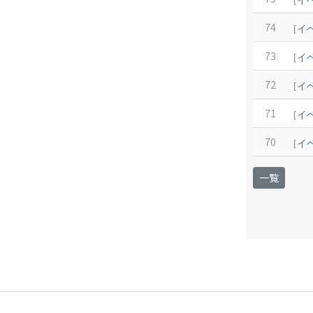
[
イ
74
[
イ
73
[
イ
72
[
イ
71
[
イ
70
[
イ
一覧