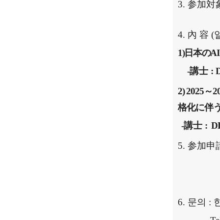
3.
参加対
4.
內 容
(
1)
日本
の
AI
-
講士
:
D
2)
2025
～
2
格化
に
伴
-
講士
:
DL
5.
参加
申
6.
문의
: