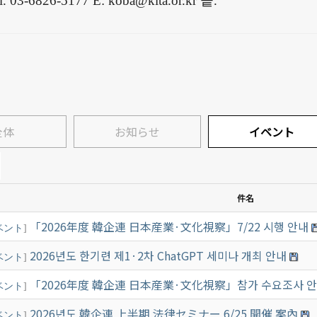
l. 03-6826-5177 E: koba@kita.or.kr
끝
.
全体
お知らせ
イベント
件名
「2026年度 韓企連 日本産業·文化視察」7/22 시행 안내
ベント
]
2026년도 한기련 제1·2차 ChatGPT 세미나 개최 안내
ベント
]
「2026年度 韓企連 日本産業·文化視察」참가 수요조사 안내(
ベント
]
2026년도 韓企連 上半期 法律セミナー 6/25 開催 案內
ベント
]