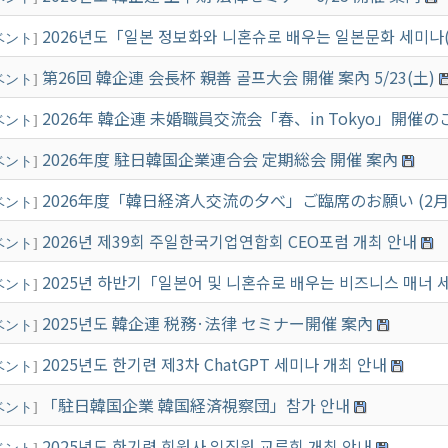
2026년도「일본 정보화와 니혼슈로 배우는 일본문화 세미나(상
ベント
]
第26回 韓企連 会長杯 親善 골프大会 開催 案內 5/23(土)
ベント
]
2026年 韓企連 未婚職員交流会「春、in Tokyo」開催
ベント
]
2026年度 駐日韓国企業連合会 定期総会 開催 案內
ベント
]
2026年度「韓日経済人交流の夕べ」ご臨席のお願い (2月
ベント
]
2026년 제39회 주일한국기업연합회 CEO포럼 개최 안내
ベント
]
2025년 하반기「일본어 및 니혼슈로 배우는 비즈니스 매너
ベント
]
2025년도 韓企連 税務·法律 セミナー開催 案內
ベント
]
2025년도 한기련 제3차 ChatGPT 세미나 개최 안내
ベント
]
「駐日韓国企業 韓国経済視察団」참가 안내
ベント
]
2025년도 한기련 회원사 임직원 교류회 개최 안내