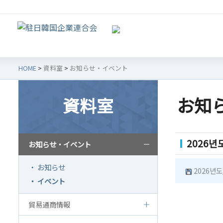
HOME
>
資料室
>
お知らせ・イベント
お知
資料室
韓企連紹介
会員
2026년
お知らせ・イベント
ご挨拶
韓企
設立目的/沿革
会員権
・ お知らせ
2026년도
・ イベント
主要事業
会員
定款
会員
貿易通商情報
組織図
法律