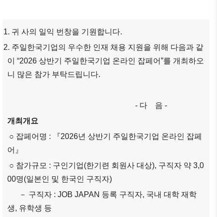
商情報
会員権
設立
クラブ
利·義務
目的/
（同好
セミナ
·特典
1. 귀 사의 일익 번창을 기원합니다.
沿革
会）
ー
会員社
2. 주일한국기업의 우수한 인재 채용 지원을 위해 다음과 같
主要
会員社
イベン
検索/リ
事業
動靜
이 “2026 상반기 주일한국기업 온라인 잡페어”를 개최하오
ト写真
スト
니 많은 참가 부탁드립니다.
定款
会員社
韓企連
会員社
からの
ニュー
組織
総覧
お知ら
スレタ
図
- 다 음 -
せ
ー
法律相
개최개요
アクセ
談
会員社
日本生
ス
○ 잡페어명 : 『2026년 상반기 주일한국기업 온라인 잡페
インタ
活・便
FAQ
韓国
어』
ビュ
利情報
お問い
貿易
ー/寄
○ 참가규모 : 구인기업(한기련 회원사 대상), 구직자 약 3,0
関連機
合わせ
協会
稿
00명(일본인 및 한국인 구직자)
関
東京
－ 구직자 : JOB JAPAN 등록 구직자, 국내 대학 재학
支部
サイト
생, 유학생 등
マップ
ウェ