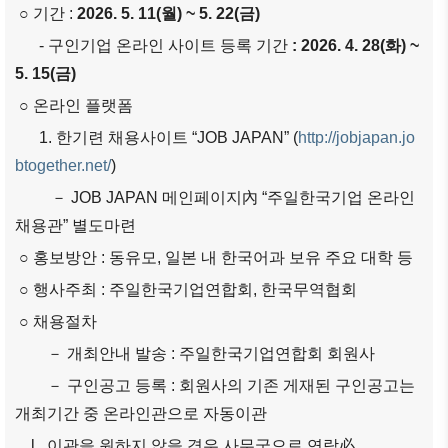
○ 기간 :
2026. 5. 11(월) ~ 5. 22(금)
ブアク
セシ
- 구인기업 온라인 사이트 등록 기간
: 2026. 4. 28(화) ~
ビリ
5. 15(금)
ティ方
○ 온라인 플랫폼
針
1. 한기련 채용사이트 “JOB JAPAN” (
http://jobjapan.jo
btogether.net/
)
－ JOB JAPAN 메인페이지內 “주일한국기업 온라인
채용관” 별도마련
○ 홍보방안 : 동유모, 일본 내 한국어과 보유 주요 대학 등
○ 행사주최 : 주일한국기업연합회, 한국무역협회
○ 채용절차
－ 개최안내 발송 : 주일한국기업연합회 회원사
－ 구인공고 등록 : 회원사의 기존 게재된 구인공고는
개최기간 중 온라인관으로 자동이관
l 이관을 원하지 않을 경우 사무국으로 연락必