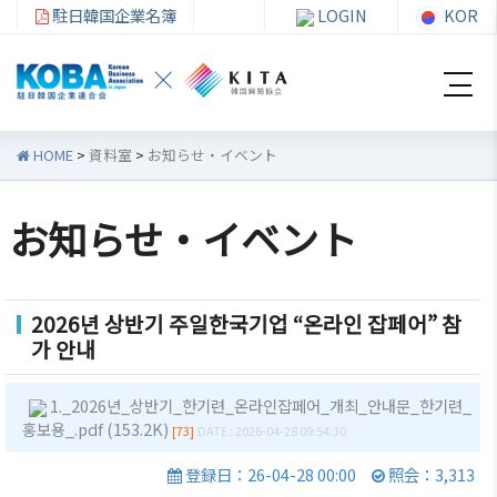
駐日韓国企業名簿
LOGIN
KOR
HOME
>
資料室
>
お知らせ・イベント
お知らせ・イベント
韓
会員
会
資
企
社加
員
料
連
入・
社
室
2026년 상반기 주일한국기업 “온라인 잡페어” 참
가 안내
紹
検索
活
介
動
お知ら
1._2026년_상반기_한기련_온라인잡페어_개최_안내문_한기련_
せ・イ
韓企連
홍보용_.pdf (153.2K)
[73]
DATE : 2026-04-28 09:54:30
ベント
会員加
ご挨
分科委
登録日：26-04-28 00:00
照会：3,313
入
拶
員会
貿易通