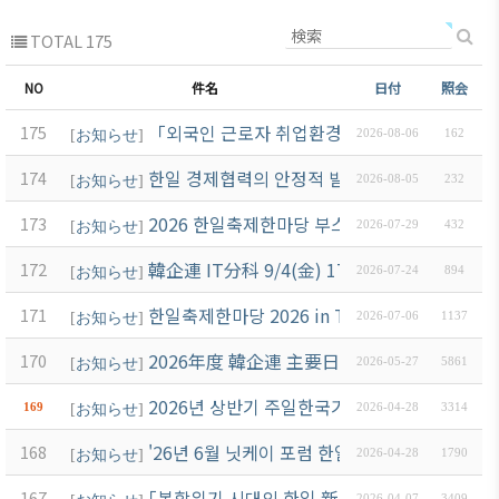
TOTAL 175
NO
件名
日付
照会
「외국인 근로자 취업환경 정비 지원금」 안내
175
[
お知らせ
]
2026-08-06
162
한일 경제협력의 안정적 발전을 위한 제언
174
[
お知らせ
]
2026-08-05
232
2026 한일축제한마당 부스참가 안내
173
[
お知らせ
]
2026-07-29
432
韓企連 IT分科 9/4(金) 17:00～ 無
172
[
お知らせ
]
2026-07-24
894
한일축제한마당 2026 in Tokyo 한국 무대 공
171
[
お知らせ
]
2026-07-06
1137
2026年度 韓企連 主要日程
170
[
お知らせ
]
2026-05-27
5861
2026년 상반기 주일한국기업 “온라인 잡페어”
169
[
お知らせ
]
2026-04-28
3314
'26년 6월 닛케이 포럼 한일특별세션 관련 안내
168
[
お知らせ
]
2026-04-28
1790
｢복합위기 시대의 한일 新경제협력 세미나(4.22[
167
2026-04-07
3409