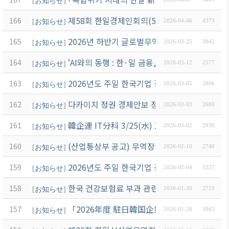
[
お知らせ
]
제58회 한일경제인회의(5/19~21) 개최 및 참
166
[
お知らせ
]
2026-04-06
4373
2026년 하반기 글로벌무역인턴십(28기) 신청 
165
[
お知らせ
]
2026-03-25
3842
‘AI와의 동행 : 한·일 금융, 함께 여는 미래’ 
164
[
お知らせ
]
2026-03-12
2577
2026년도 주일 한국기업 경영환경 및 비즈니스
163
[
お知らせ
]
2026-03-05
2806
다카이치 정권 경제안보 정책 설명회 개최 안내
162
[
お知らせ
]
2026-03-03
2688
韓企連 IT分科 3/25(水) 17:00～ 無
161
[
お知らせ
]
2026-03-02
2930
(산업통상부 공고) 무역장벽 조사 공고
160
[
お知らせ
]
2026-02-10
2740
2026년도 주일 한국기업 경영환경 및 비즈니스
159
[
お知らせ
]
2026-02-04
3327
한국 건강보험료 부과 관련 안내
158
[
お知らせ
]
2026-01-30
2719
「2026年度 駐日韓国企業 名簿」發刊 관련
157
[
お知らせ
]
2026-01-28
3963