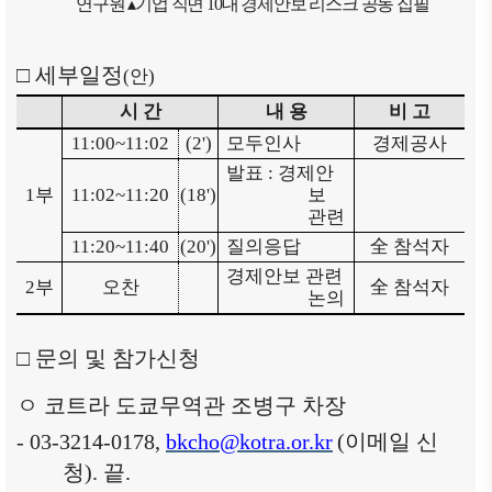
연구원
▴
기업 직면
10
대 경제안보 리스크 공동 집필
□
세부일정
(
안
)
시 간
내 용
비 고
11:00~11:02
(2')
모두인사
경제공사
발표
:
경제안
1
부
11:02~11:20
(18')
보
관련
11:20~11:40
(20')
질의응답
全
참석자
경제안보 관련
2
부
오찬
全
참석자
논의
□
문의 및 참가신청
ㅇ 코트라 도쿄무역관 조병구 차장
- 03-3214-0178,
bkcho@kotra.or.kr
(
이메일 신
청
).
끝
.