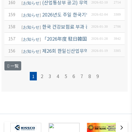
(산업통상부 공고) 무역장벽 조사 공고
160
[
お知らせ
]
2026-02-10
2714
2026년도 주일 한국기업 경영환경 및 비즈니
159
[
お知らせ
]
2026-02-04
3309
한국 건강보험료 부과 관련 안내
158
[
お知らせ
]
2026-01-30
2706
「2026年度 駐日韓国企業 名簿」發刊 관련
157
[
お知らせ
]
2026-01-28
3942
제26회 한일신산업무역회의 개최 안내(신청 
156
[
お知らせ
]
2026-01-19
3305
一覧
2
3
4
5
6
7
8
9
1