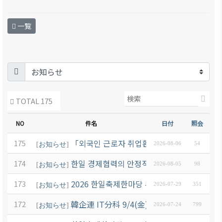
一覧
TOTAL 175
NO
件名
日付
照会
「외국인 근로자 취업환경 정비 지원금」 안
175
[
お知らせ
]
2026-08-06
54
한일 경제협력의 안정적 발전을 위한 제언
174
[
お知らせ
]
2026-08-05
98
2026 한일축제한마당 부스참가 안내
173
[
お知らせ
]
2026-07-29
351
韓企連 IT分科 9/4(金) 17:00～ 
172
[
お知らせ
]
2026-07-24
799