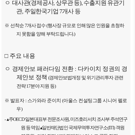
ㅇ
대사관
(
경제공사
,
상무관 등
),
수출지원 유관기
ブアク
관
,
주일한국기업
7
개사 등
セシ
ビリ
※
선착순
7
개사 접수
(
행사장 규모로 인해 많은 인원을 초청하
ティ方
針
지 못함을 양해 부탁드립니다
.)
□
주요 내용
ㅇ
경제안보 패러다임 전환
:
다카이치 정권의 경
제안보 정책
(
경제안보법개정 및 위기관리투자 관련
전략
17
분야 지원 등
)
※
발표자
:
스가와라 준이치
(
아울스 컨설팅그룹 시니어 펠로
우
)
-
▴
주
OECD
일본대표부 전문조사원
,
미즈호리서치 조사부 주석연구
원 등 역임
▴
일반재단법인 국제무역투자연
구소
(ITI)
객원