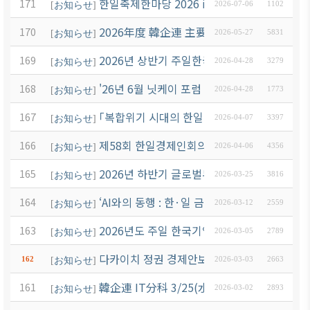
한일축제한마당 2026 in Tokyo 한국 무대 
171
[
お知らせ
]
2026-07-06
1102
2026年度 韓企連 主要日程
170
[
お知らせ
]
2026-05-27
5831
2026년 상반기 주일한국기업 “온라인 잡페어
169
[
お知らせ
]
2026-04-28
3279
'26년 6월 닛케이 포럼 한일특별세션 관련 안
168
[
お知らせ
]
2026-04-28
1773
｢복합위기 시대의 한일 新경제협력 세미나(4.22
167
[
お知らせ
]
2026-04-07
3397
제58회 한일경제인회의(5/19~21) 개최 및 
166
[
お知らせ
]
2026-04-06
4356
2026년 하반기 글로벌무역인턴십(28기) 신청
165
[
お知らせ
]
2026-03-25
3816
‘AI와의 동행 : 한·일 금융, 함께 여는 미래’
164
[
お知らせ
]
2026-03-12
2559
2026년도 주일 한국기업 경영환경 및 비즈니
163
[
お知らせ
]
2026-03-05
2789
다카이치 정권 경제안보 정책 설명회 개최 안
162
[
お知らせ
]
2026-03-03
2663
韓企連 IT分科 3/25(水) 17:00～ 
161
[
お知らせ
]
2026-03-02
2893