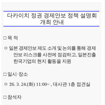
商情報
会員権
設立
クラブ
利·義務
目的/
（同好
セミナ
다카이치 정권 경제안보 정책 설명회
·特典
沿革
会）
ー
개최 안내
会員社
主要
会員社
イベン
検索/リ
事業
動靜
ト写真
スト
□
목 적
定款
会員社
韓企連
会員社
からの
ニュー
組織
ㅇ
일본 경제안보 제도 소개 및 논의를
통해 경제
総覧
お知ら
スレタ
図
안보 리스크를 사전에 점검하고
,
일본진출
せ
ー
法律相
アクセ
한국기업의 현지 활동을 지원
談
会員社
日本生
ス
インタ
活・便
FAQ
韓国
ビュ
□
일시
·
장소
利情報
お問い
貿易
ー/寄
関連機
合わせ
ㅇ
26. 3. 24.(
화
) 11:00~ ,
대사관
1
층 접견실
協会
稿
関
東京
支部
サイト
□
참석자
マップ
ウェ