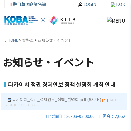
駐日韓国企業名簿
LOGIN
KOR
HOME
>
資料室
>
お知らせ・イベント
お知らせ・イベント
韓
会員
会
資
企
社加
員
料
다카이치 정권 경제안보 정책 설명회 개최 안내
連
入・
社
室
紹
検索
活
다카이치_정권_경제안보_정책_설명회.pdf (68.5K)
介
動
[22]
DATE :
お知ら
2026-03-03 15:31:22
せ・イ
韓企連
登録日：26-03-03 00:00
照会：2,662
ベント
会員加
ご挨
分科委
入
拶
員会
貿易通