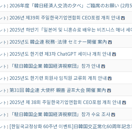
2026年度「韓日経済人交流の夕べ」ご臨席のお願い (2月5
ント
]
2026년 제39회 주일한국기업연합회 CEO포럼 개최 안내
ント
]
2025년 하반기「일본어 및 니혼슈로 배우는 비즈니스 매너 
ント
]
2025년도 韓企連 税務·法律 セミナー開催 案內
ント
]
2025년도 한기련 제3차 ChatGPT 세미나 개최 안내
ント
]
「駐日韓国企業 韓国経済視察団」참가 안내
ント
]
2025년도 한기련 회원사 임직원 교류회 개최 안내
ント
]
第31回 韓企連 大使杯 親善 골프大会 開催 案內
ント
]
2025년 제 38회 주일한국기업연합회 CEO포럼 개최 안내
ント
]
「駐日韓国企業 韓国経済視察団」참가 수요 조사
ント
]
[한일국교정상화 60주년 이벤트]日韓国交正常化60周年
ント
]