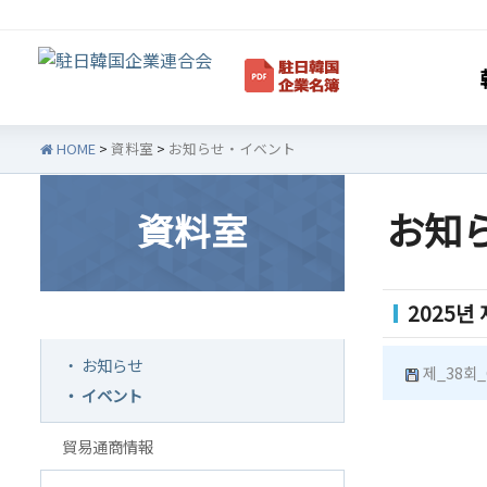
HOME
>
資料室
>
お知らせ・イベント
お知
資料室
韓企連紹介
会員
2025년
お知らせ・イベント
ご挨拶
韓企
設立目的/沿革
会員権
・ お知らせ
제_38회_
・ イベント
主要事業
会員
定款
会員
貿易通商情報
組織図
法律