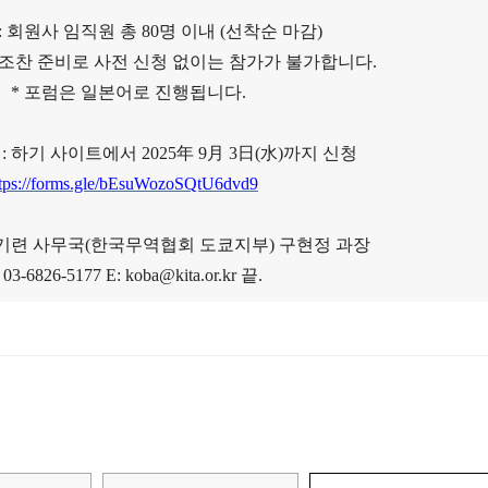
:
회원사 임직원 총
80
명 이내
(
선착순 마감
)
조찬 준비로 사전 신청 없이는 참가가 불가합니다
.
*
포럼은 일본어로 진행됩니다
.
請
:
하기 사이트에서
2025
年
9
月
3
日
(
水
)
까지 신청
ttps://forms.gle/bEsuWozoSQtU6dvd9
기련 사무국
(
한국무역협회 도쿄지부
)
구현정 과장
. 03-6826-5177 E: koba@kita.or.kr
끝
.