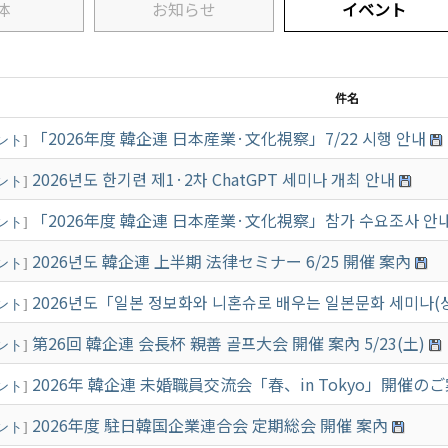
体
お知らせ
イベント
件名
「2026年度 韓企連 日本産業·文化視察」7/22 시행 안내
ント
]
2026년도 한기련 제1·2차 ChatGPT 세미나 개최 안내
ント
]
「2026年度 韓企連 日本産業·文化視察」참가 수요조사 안내(6
ント
]
2026년도 韓企連 上半期 法律セミナー 6/25 開催 案內
ント
]
2026년도「일본 정보화와 니혼슈로 배우는 일본문화 세미나(상반
ント
]
第26回 韓企連 会長杯 親善 골프大会 開催 案內 5/23(土)
ント
]
2026年 韓企連 未婚職員交流会「春、in Tokyo」開催の
ント
]
2026年度 駐日韓国企業連合会 定期総会 開催 案內
ント
]