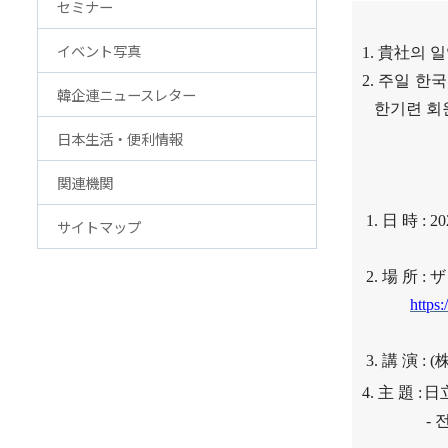
セミナー
アクセス
FAQ
イベント写真
1.
貴社
의 
韓国貿易協会 東京支部
お問
2.
주일 한
ウェブアクセシビリティ方針
韓企連ニュースレター
한기련 회원
日本生活・便利情報
関連機関
1.
日 時
: 20
サイトマップ
2.
場 所
:
ザ
http
3.
講 演
:
(
4.
主
題
:
日
-