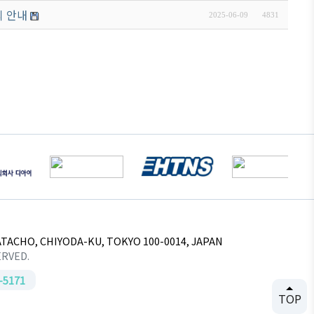
최 안내
2025-06-09
4831
TACHO, CHIYODA-KU, TOKYO 100-0014, JAPAN
ERVED.
-5171
TOP