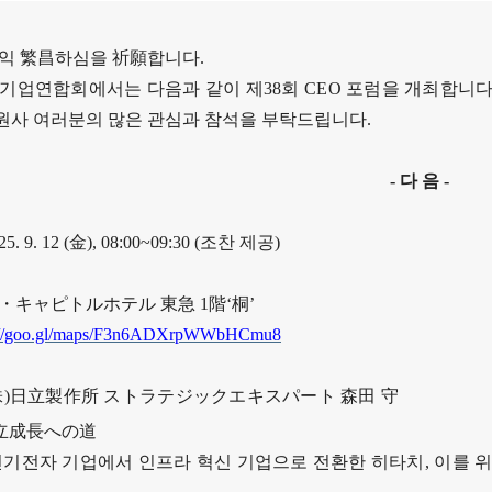
일익
繁昌
하심을
祈願
합니다
.
い合わせ
국기업연합회에서는 다음과 같이 제
38
회
CEO
포럼을 개최
합니
사 여러분의 많은 관심과 참석을 부탁드립니다
.
-
다 음
-
25. 9. 12 (
金
), 08:00~09:30 (
조찬 제공
)
・キャピトルホテル
東急
1
階
‘
桐
’
s://goo.gl/maps/F3n6ADXrpWWbHCmu8
株
)
日立製作所
ストラテジックエキスパート
森田 守
立成長
への
道
전기전자 기업에서 인프라 혁신 기업으로 전환한 히타치
,
이를 위