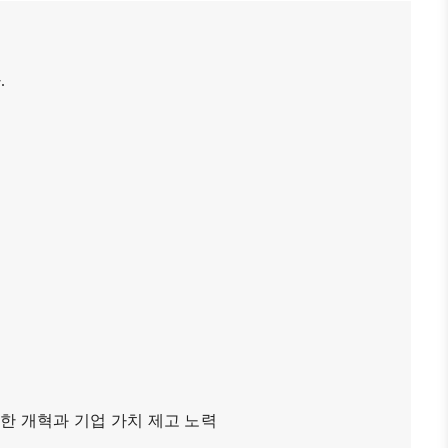
日本生活・便利情報
関連機関
다
.
サイトマップ
한 개혁과 기업 가치 제고 노력