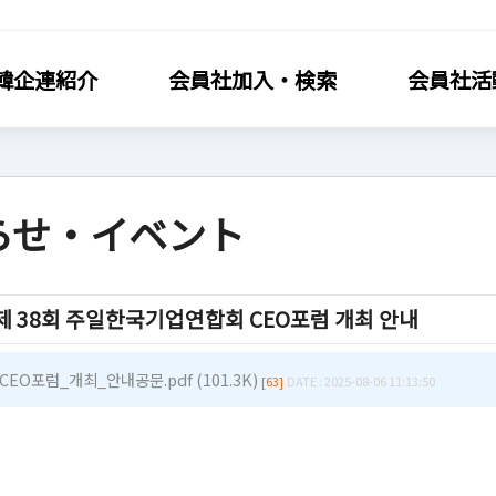
韓企連紹介
会員社加入・検索
会員社活
らせ・イベント
社加入・検索
会員社活動
 제 38회 주일한국기업연합회 CEO포럼 개최 안내
連会員加入
分科委員会
利·義務·特典
クラブ（同好会）
CEO포럼_개최_안내공문.pdf (101.3K)
[63]
DATE : 2025-08-06 11:13:50
社検索/リスト
会員社動靜
社総覧
会員社からのお知らせ
相談
会員社インタビュー/寄稿