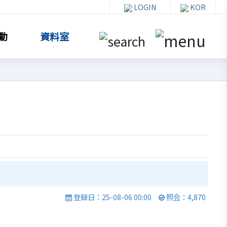
LOGIN
KOR
動
資料室
資料室
お知らせ・イベント
貿易通商情報
セミナー
登録日：25-08-06 00:00
照会：4,870
イベント写真
韓企連ニュースレター