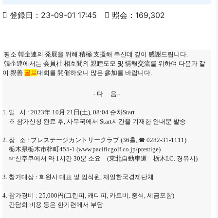
登録日：23-09-01 17:45
照会：169,302
평소 韓企連의 発展을 위해 積極 支援해 주신데 깊이 感謝드립니다.
韓企連에서는 会員社 相互間의 親睦도모 및 情報交流를 위하여 다음과 같
이 親善
골프
대회를 開催하오니 많은 參加를 바랍니다.
- 다 음 -
1. 일 시 : 2023年 10月 21日(土), 08:04 순차Start
※ 참가신청 완료 후, 사무국에서 Start시간을 기재한 안내문 발송
2. 장 소 : プレステージカントリークラブ (36홀, ☎ 0282-31-1111)
栃木県栃木市梓町455-1 (www.pacificgolf.co.jp/prestige)
☞신주쿠에서 약 1시간 30분 소요 (東北自動車道 栃木I.C. 경유시)
3. 참가대상 : 회원사 대표 및 임직원, 재일한국경제단체
4. 참가경비 : 25,000円(그린피, 캐디피, 카트비, 중식, 세금포함)
간담회 비용 등은 한기련에서 부담