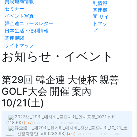
貿易通商情報
利情報
ビリテ
稿
問い合
セミナー
関連機
ィ方針
わせ
イベント写真
関
サイ
韓企連ニュースレター
トマッ
プ
日本生活・便利情報
関連機関
サイトマップ
お知らせ・イベント
第29回 韓企連 大使杯 親善
GOLF大会 開催 案內
10/21(土)
2023년_29회_대사배_골프대회_안내공문_1021.pdf
(118.6K)
[347]
DATE : 2023-09-01 17:45:15
韓企連「_제29회_한기련_대사배_친선_골프대회_10_21_土
___」신청자명단.pdf (283.9K)
[467]
DATE : 2023-10-12 12:01:08