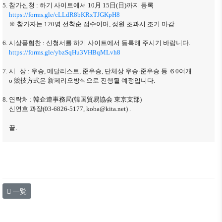
5. 참가신청 : 하기 사이트에서 10月 15日(日)까지 등록
https://forms.gle/cLLdR8bKRxTJGKpH8
※ 참가자는 120명 선착순 접수이며, 정원 초과시 조기 마감
6. 시상품협찬 : 신청서를 하기 사이트에서 등록해 주시기 바랍니다.
https://forms.gle/ybzSqHu3VHBqMLvh8
7. 시 상 : 우승, 메달리스트, 준우승, 단체상 우승·준우승 등 ６0여개
o 競技方式은 新페리오방식으로 진행될 예정입니다.
8. 연락처 : 韓企連事務局(韓国貿易協会 東京支部)
신연호 과장(03-6826-5177, koba@kita.net) .
끝.
一覧