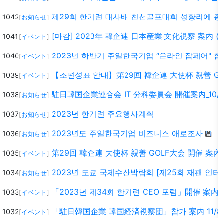
제29회 한기련 대사배 친선골프대회 성황리에 
1042
[
お知らせ
]
[마감] 2023年 韓企連 日本産業·文化視察 案内 (
1041
[
イベント
]
2023년 하반기 주일한국기업 “온라인 잡페어" 
1040
[
イベント
]
【조편성표 안내】第29回 韓企連 大使杯 親善 GOL
1039
[
イベント
]
駐日韓国企業連合会 IT 分科委員会 開催案内_10/
1038
[
お知らせ
]
2023년 한기련 주요행사계획
1037
[
お知らせ
]
2023년도 주일한국기업 비즈니스 애로조사
1036
[
お知らせ
]
第29回 韓企連 大使杯 親善 GOLF大会 開催 案內 1
1035
[
イベント
]
2023년 도쿄 국제수산박람회 [제25회 재팬 
1034
[
お知らせ
]
「2023년 제34회 한기련 CEO 포럼」開催 案内 9
1033
[
イベント
]
「駐日韓国企業 韓国経済視察団」참가 案内 11/8
1032
[
イベント
]