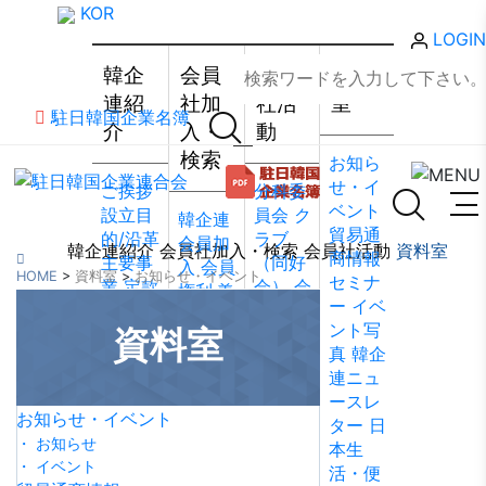
KOR
LOGIN
韓企
会員
会員
資料
連紹
社加
社活
室
駐日韓国企業名簿
介
入・
動
検索
お知ら
せ・イ
ご挨拶
分科委
ベント
設立目
員会
ク
韓企連
貿易通
的/沿革
ラブ
会員加
韓企連紹介
会員社加入・検索
会員社活動
資料室
商情報
主要事
（同好
入
会員
HOME
>
資料室
>
お知らせ・イベント
セミナ
業
定款
会）
会
権利·義
ー
イベ
組織図
員社動
務·特典
ント写
資料室
アクセ
靜
会員
会員社
真
韓企
ス
韓国
社から
検索/リ
連ニュ
貿易協
のお知
スト
会
ースレ
会 東京
らせ
会
員社総
お知らせ・イベント
ター
日
支部
ウ
員社イ
覧
法律
・ お知らせ
本生
ェブア
ンタビ
相談
・ イベント
活・便
クセシ
ュー/寄
FAQ
お