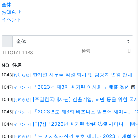
全体
お知らせ
イベント
TOTAL 1,188
件名
NO
한기련 사무국 직원 퇴사 및 담당자 변경 안내
1048
[
お知らせ
]
「2023년 제3차 한기련 이사회 」開催 案內
1047
[
イベント
]
[주일한국대사관] 진출기업, 교민 등을 위한 국세
1046
[
お知らせ
]
「2023년도 제3회 비즈니스 일본어 세미나」 12
1045
[
イベント
]
[마감]「2023년 한기련 税務·法律 세미나 」開
1044
[
イベント
]
「도쿄 지식재산권 보호 세미나 2023 」개최 안내 
1043
[
お知らせ
]