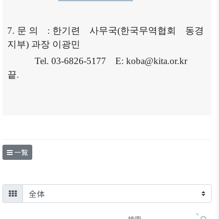
7.
문 의
:
한기련
사무국
(
한국무역협회
동경
지부
)
과장 이광민
Tel. 03-6826-5177
E: koba@kita.or.kr
끝
.
一覧