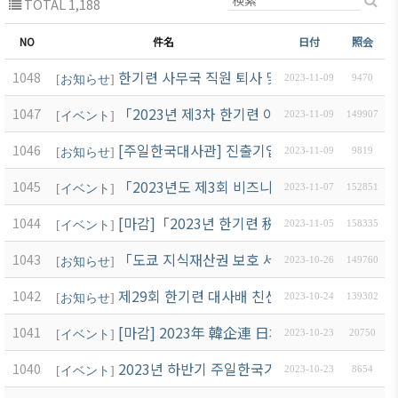
TOTAL 1,188
NO
件名
日付
照会
한기련 사무국 직원 퇴사 및 담당자 변경 안내
1048
[
お知らせ
]
2023-11-09
9470
「2023년 제3차 한기련 이사회 」開催 案內
1047
[
イベント
]
2023-11-09
149907
[주일한국대사관] 진출기업, 교민 등을 위한 국
1046
[
お知らせ
]
2023-11-09
9819
「2023년도 제3회 비즈니스 일본어 세미나」 12
1045
[
イベント
]
2023-11-07
152851
[마감]「2023년 한기련 税務·法律 세미나 」
1044
[
イベント
]
2023-11-05
158335
「도쿄 지식재산권 보호 세미나 2023 」개최 안내
1043
[
お知らせ
]
2023-10-26
149760
제29회 한기련 대사배 친선골프대회 성황리에 
1042
[
お知らせ
]
2023-10-24
139302
[마감] 2023年 韓企連 日本産業·文化視察 案内
1041
[
イベント
]
2023-10-23
20750
2023년 하반기 주일한국기업 “온라인 잡페어"
1040
[
イベント
]
2023-10-23
8654