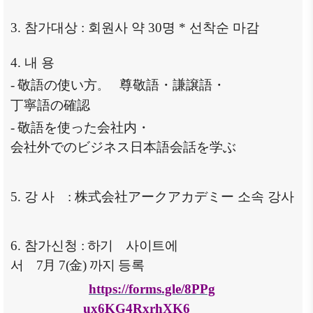
ブアク
3.
참가대상
:
회원사 약
30
명
*
선착순 마감
セシ
ビリ
ティ方
4.
내 용
針
-
敬語
の
使
い
方
尊敬語
・
謙譲語
・
。
丁寧語
の
確認
-
敬語
を
使
った
会社内
・
会社外
でのビジネス
日本語会話
を
学
ぶ
5.
강 사
:
株式会社
アークアカデミー
소속 강사
6.
참가신청
:
하기
사이트에
서
7
月
7(
金
)
까지 등록
https://forms.gle/8PPg
ux6KG4RxrhXK6