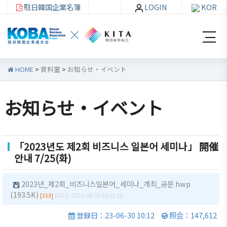
駐日韓国企業名簿
LOGIN
KOR
HOME
>
資料室
>
お知らせ・イベント
お知らせ・イベント
韓
会員
会
資
企
社加
員
料
「2023년도 제2회 비즈니스 일본어 세미나」 開催
連
入・
社
室
안내 7/25(화)
紹
検索
活
介
動
お知ら
2023년_제2회_비즈니스일본어_세미나_개최_공문.hwp
せ・イ
韓企連
(193.5K)
[313]
DATE : 2023-06-30 10:12:10
ベント
会員加
ご挨
分科委
登録日：23-06-30 10:12
照会：147,612
入
拶
員会
貿易通