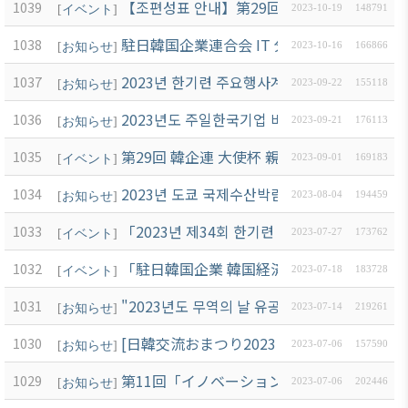
【조편성표 안내】第29回 韓企連 大使杯 親善 G
1039
[
イベント
]
2023-10-19
148791
駐日韓国企業連合会 IT 分科委員会 開催案内_1
1038
[
お知らせ
]
2023-10-16
166866
2023년 한기련 주요행사계획
1037
[
お知らせ
]
2023-09-22
155118
2023년도 주일한국기업 비즈니스 애로조사
1036
[
お知らせ
]
2023-09-21
176113
第29回 韓企連 大使杯 親善 GOLF大会 開催 案內
1035
[
イベント
]
2023-09-01
169183
2023년 도쿄 국제수산박람회 [제25회 재팬 
1034
[
お知らせ
]
2023-08-04
194459
「2023년 제34회 한기련 CEO 포럼」開催 案内 
1033
[
イベント
]
2023-07-27
173762
「駐日韓国企業 韓国経済視察団」참가 案内 11/
1032
[
イベント
]
2023-07-18
183728
"2023년도 무역의 날 유공자 포상(특수유공자)
1031
[
お知らせ
]
2023-07-14
219261
[日韓交流おまつり2023 in Tokyo] 開催 안
1030
[
お知らせ
]
2023-07-06
157590
第11回「イノベーションリーダーズサミット
1029
[
お知らせ
]
2023-07-06
202446